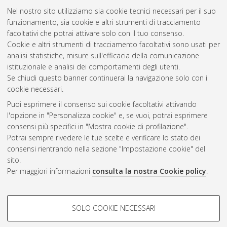
Nel nostro sito utilizziamo sia cookie tecnici necessari per il suo
funzionamento, sia cookie e altri strumenti di tracciamento
facoltativi che potrai attivare solo con il tuo consenso.
Cookie e altri strumenti di tracciamento facoltativi sono usati per
Gestione del documento:
analisi statistiche, misure sull'efficacia della comunicazione
istituzionale e analisi dei comportamenti degli utenti.
Se chiudi questo banner continuerai la navigazione solo con i
cookie necessari.
Atom
Puoi esprimere il consenso sui cookie facoltativi attivando
Rss 1.0
l'opzione in "Personalizza cookie" e, se vuoi, potrai esprimere
consensi più specifici in "Mostra cookie di profilazione".
Rss 2.0
Potrai sempre rivedere le tue scelte e verificare lo stato dei
consensi rientrando nella sezione "Impostazione cookie" del
sito.
AMS Dottorato
Per maggiori informazioni
consulta la nostra Cookie policy
.
ISSN: 2038-7946
Servizio implementato e gestito da
AlmaDL
Impostazioni Cookie
COOKIE DI PROFILAZIONE -
SOLO COOKIE NECESSARI
Informativa sulla privacy
FACOLTATIVI
Condizioni d’uso del sito