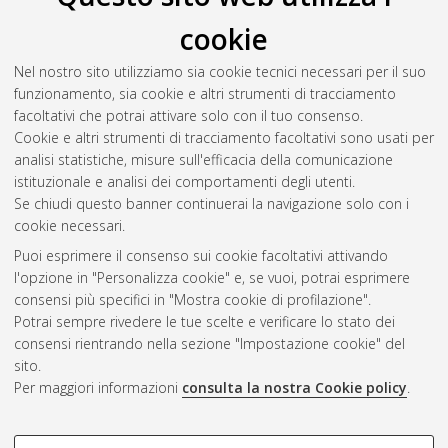
cookie
Nel nostro sito utilizziamo sia cookie tecnici necessari per il suo
funzionamento, sia cookie e altri strumenti di tracciamento
facoltativi che potrai attivare solo con il tuo consenso.
Cookie e altri strumenti di tracciamento facoltativi sono usati per
Gestione del documento:
analisi statistiche, misure sull'efficacia della comunicazione
istituzionale e analisi dei comportamenti degli utenti.
Se chiudi questo banner continuerai la navigazione solo con i
cookie necessari.
Atom
Puoi esprimere il consenso sui cookie facoltativi attivando
Rss 1.0
l'opzione in "Personalizza cookie" e, se vuoi, potrai esprimere
consensi più specifici in "Mostra cookie di profilazione".
Rss 2.0
Potrai sempre rivedere le tue scelte e verificare lo stato dei
consensi rientrando nella sezione "Impostazione cookie" del
sito.
AMS Dottorato
Per maggiori informazioni
consulta la nostra Cookie policy
.
ISSN: 2038-7946
Servizio implementato e gestito da
AlmaDL
Impostazioni Cookie
COOKIE DI PROFILAZIONE -