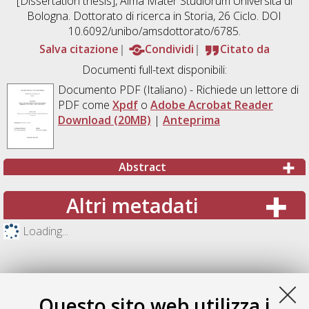
[Dissertation thesis], Alma Mater Studiorum Università di
Bologna. Dottorato di ricerca in
Storia
, 26 Ciclo. DOI
10.6092/unibo/amsdottorato/6785.
Salva citazione
Condividi
Citato da
Documenti full-text disponibili:
Documento PDF
(Italiano) - Richiede un lettore di
PDF come
Xpdf
o
Adobe Acrobat Reader
Download (20MB)
|
Anteprima
Abstract
Altri metadati
Loading...
Questo sito web utilizza i