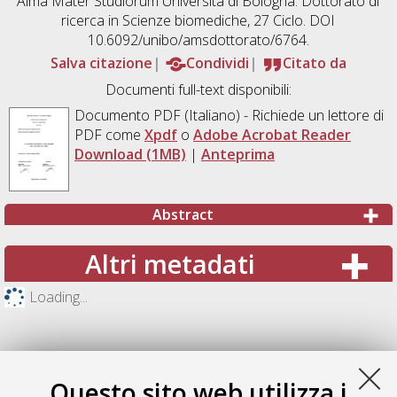
Alma Mater Studiorum Università di Bologna. Dottorato di
ricerca in
Scienze biomediche
, 27 Ciclo. DOI
10.6092/unibo/amsdottorato/6764.
Salva citazione
Condividi
Citato da
Documenti full-text disponibili:
Documento PDF
(Italiano) - Richiede un lettore di
PDF come
Xpdf
o
Adobe Acrobat Reader
Download (1MB)
|
Anteprima
Abstract
Altri metadati
Loading...
Questo sito web utilizza i