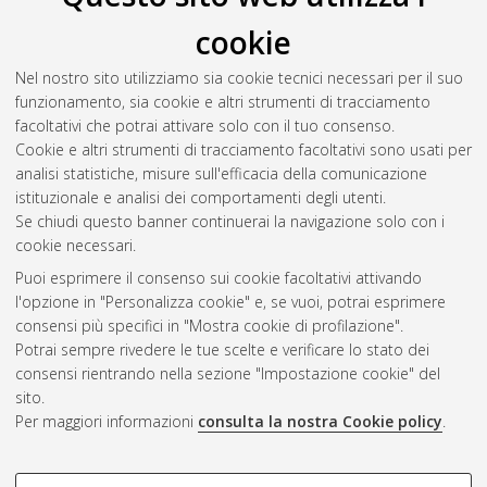
cookie
Nel nostro sito utilizziamo sia cookie tecnici necessari per il suo
funzionamento, sia cookie e altri strumenti di tracciamento
facoltativi che potrai attivare solo con il tuo consenso.
Cookie e altri strumenti di tracciamento facoltativi sono usati per
Gestione del documento:
analisi statistiche, misure sull'efficacia della comunicazione
istituzionale e analisi dei comportamenti degli utenti.
Se chiudi questo banner continuerai la navigazione solo con i
cookie necessari.
Atom
Puoi esprimere il consenso sui cookie facoltativi attivando
Rss 1.0
l'opzione in "Personalizza cookie" e, se vuoi, potrai esprimere
consensi più specifici in "Mostra cookie di profilazione".
Rss 2.0
Potrai sempre rivedere le tue scelte e verificare lo stato dei
consensi rientrando nella sezione "Impostazione cookie" del
sito.
AMS Dottorato
Per maggiori informazioni
consulta la nostra Cookie policy
.
ISSN: 2038-7946
Servizio implementato e gestito da
AlmaDL
Impostazioni Cookie
COOKIE DI PROFILAZIONE -