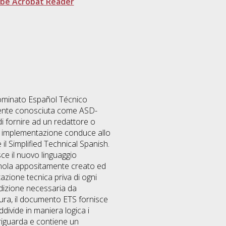
be Acrobat Reader
enominato Español Técnico
almente conosciuta come ASD-
i fornire ad un redattore o
di implementazione conduce allo
e il Simplified Technical Spanish.
sce il nuovo linguaggio
agnola appositamente creato ed
azione tecnica priva di ogni
ondizione necessaria da
tura, il documento ETS fornisce
ddivide in maniera logica i
 riguarda e contiene un