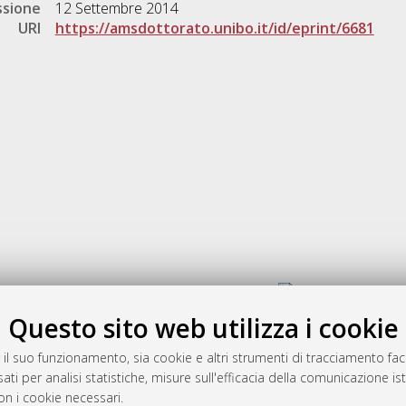
ssione
12 Settembre 2014
URI
https://amsdottorato.unibo.it/id/eprint/6681
Gestione del documento:
Questo sito web utilizza i cookie
 il suo funzionamento, sia cookie e altri strumenti di tracciamento faco
rato
ati per analisi statistiche, misure sull'efficacia della comunicazione is
-7946
on i cookie necessari.