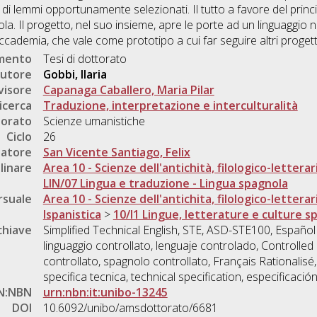
di lemmi opportunamente selezionati. Il tutto a favore del princip
a. Il progetto, nel suo insieme, apre le porte ad un linguaggio nu
ccademia, che vale come prototipo a cui far seguire altri progetti
umento
Tesi di dottorato
utore
Gobbi, Ilaria
visore
Capanaga Caballero, Maria Pilar
icerca
Traduzione, interpretazione e interculturalità
torato
Scienze umanistiche
Ciclo
26
natore
San Vicente Santiago, Felix
linare
Area 10 - Scienze dell'antichità, filologico-letterar
LIN/07 Lingua e traduzione - Lingua spagnola
rsuale
Area 10 - Scienze dell'antichita, filologico-letterar
Ispanistica
>
10/I1 Lingue, letterature e culture 
chiave
Simplified Technical English, STE, ASD-STE100, Español 
linguaggio controllato, lenguaje controlado, Controlle
controllato, spagnolo controllato, Français Rationalisé,
specifica tecnica, technical specification, especificació
N:NBN
urn:nbn:it:unibo-13245
DOI
10.6092/unibo/amsdottorato/6681