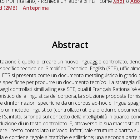
to PDF
(Italiano) - Richiede un lettore di PDF come
Xpdf
o
Ado
d (2MB)
|
Anteprima
Abstract
ertazione è quello di creare un nuovo linguaggio controllato, d
 specifica tecnica del Simplified Technical English (STE), uffici
o ETS si presenta come un documento metalinguistico in grado d
le specifiche per produrre un documento tecnico. La strategia 
ggi controllati simili all’inglese STE, quali il Français Rationalisé 
istico della linguistica dei corpora, la soluzione proposta forni
ne di informazioni specifiche da un corpus ad-hoc di lingua sp
iano un metodo linguistico (controllato) utile a produrre document
TS, infatti, si fonda sul concetto della intelligibilità in quanto c
duzione di un testo controllato. E, attraverso la sua macrostrut
e il testo controllato univoco. Infatti, tale struttura bipartita su
a e contiene regole sintattiche e stilistiche; una seconda parte