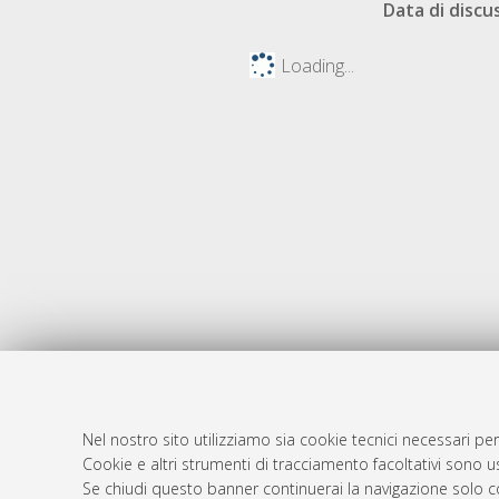
Data di discu
Loading...
Nel nostro sito utilizziamo sia cookie tecnici necessari per
AMS Dotto
Atom
Cookie e altri strumenti di tracciamento facoltativi sono us
ISSN: 2038
Se chiudi questo banner continuerai la navigazione solo c
Rss 1.0