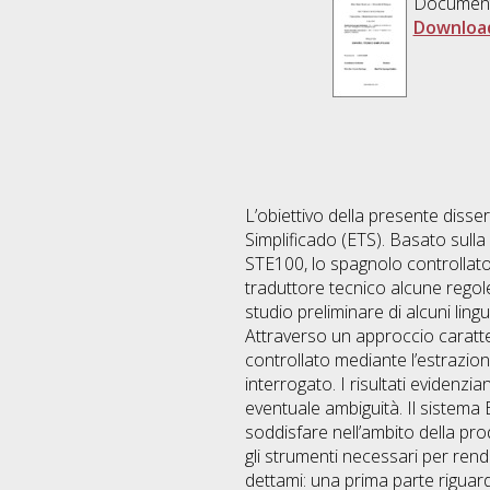
Documen
Downloa
L’obiettivo della presente diss
Simplificado (ETS). Basato sulla
STE100, lo spagnolo controllat
traduttore tecnico alcune rego
studio preliminare di alcuni lingua
Attraverso un approccio caratter
controllato mediante l’estrazio
interrogato. I risultati evidenz
eventuale ambiguità. Il sistema E
soddisfare nell’ambito della pro
gli strumenti necessari per render
dettami: una prima parte riguard