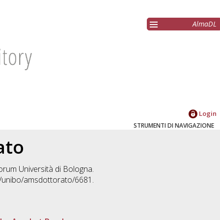
AlmaDL
Login
STRUMENTI DI NAVIGAZIONE
ato
iorum Università di Bologna.
2/unibo/amsdottorato/6681.