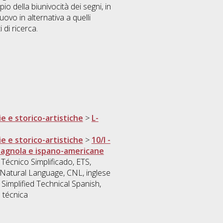
io della biunivocità dei segni, in
ovo in alternativa a quelli
 di ricerca.
ie e storico-artistiche
>
L-
ie e storico-artistiche
>
10/I -
spagnola e ispano-americane
Técnico Simplificado, ETS,
d Natural Language, CNL, inglese
 Simplified Technical Spanish,
n técnica