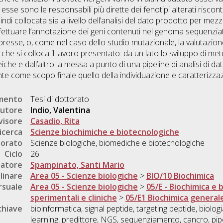
 esse sono le responsabili più dirette dei fenotipi alterati riscontr
indi collocata sia a livello dell’analisi del dato prodotto per me
ettuare l’annotazione dei geni contenuti nel genoma sequenziato
esse, o, come nel caso dello studio mutazionale, la valutazione 
che si colloca il lavoro presentato: da un lato lo sviluppo di m
che e dall’altro la messa a punto di una pipeline di analisi di d
nte come scopo finale quello della individuazione e caratterizza
umento
Tesi di dottorato
utore
Indio, Valentina
visore
Casadio, Rita
icerca
Scienze biochimiche e biotecnologiche
torato
Scienze biologiche, biomediche e biotecnologiche
Ciclo
26
natore
Spampinato, Santi Mario
linare
Area 05 - Scienze biologiche
>
BIO/10 Biochimica
rsuale
Area 05 - Scienze biologiche
>
05/E - Biochimica e 
sperimentali e cliniche
>
05/E1 Biochimica generale
chiave
bioinformatica, signal peptide, targeting peptide, biol
learning, predittore, NGS, sequenziamento, cancro, pip