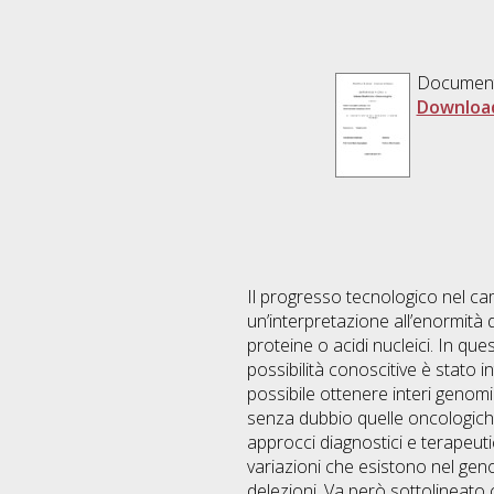
Documen
Downloa
Il progresso tecnologico nel cam
un’interpretazione all’enormità
proteine o acidi nucleici. In qu
possibilità conoscitive è stato
possibile ottenere interi genomi
senza dubbio quelle oncologiche
approcci diagnostici e terapeutic
variazioni che esistono nel gen
delezioni. Va però sottolineato c