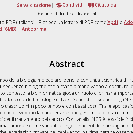
Salva citazione
Condividi
Citato da
Documenti full-text disponibili:
to PDF
(Italiano) - Richiede un lettore di PDF come
Xpdf
o
Ado
d (6MB)
|
Anteprima
Abstract
po della biologia molecolare, pone la comunità scientifica di fro
 di sequenze biologiche che a mano a mano vanno a costituire l
esto contesto la bioinformatica gioca un ruolo di primaria importa
 introdotto con le tecnologie di Next Generation Sequencing (NGS
 o trascrittomi in poco tempo e con bassi costi. Tra le applicazio
 che prevedono la caratterizzazione genomica di tessuti tumoral
i per il trattamento del cancro. Con l’analisi NGS è possibile ind
oma tumorale come varianti a singolo nucleotide, riarrangiament
he le variazioni trovate nei geni vanno in ultima battuta osservate