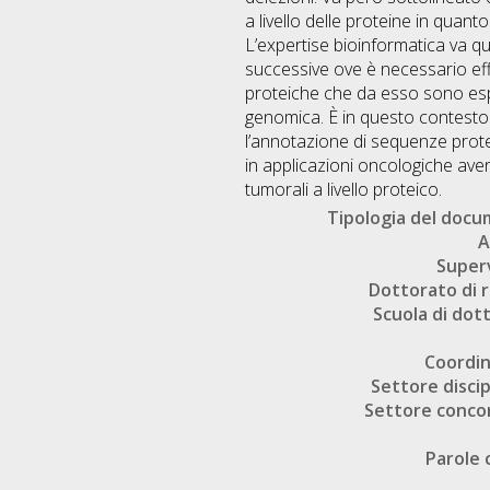
a livello delle proteine in quanto
L’expertise bioinformatica va qu
successive ove è necessario eff
proteiche che da esso sono espr
genomica. È in questo contesto 
l’annotazione di sequenze protei
in applicazioni oncologiche ave
tumorali a livello proteico.
Tipologia del doc
A
Super
Dottorato di r
Scuola di dot
Coordi
Settore discip
Settore conco
Parole 