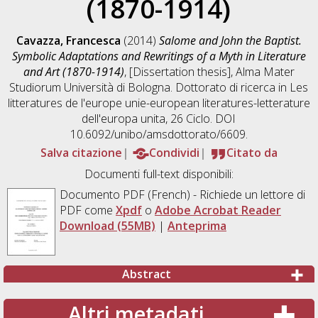
(1870-1914)
Cavazza, Francesca
(2014)
Salome and John the Baptist.
Symbolic Adaptations and Rewritings of a Myth in Literature
and Art (1870-1914)
, [Dissertation thesis], Alma Mater
Studiorum Università di Bologna. Dottorato di ricerca in
Les
litteratures de l'europe unie-european literatures-letterature
dell'europa unita
, 26 Ciclo. DOI
10.6092/unibo/amsdottorato/6609.
Salva citazione
Condividi
Citato da
Documenti full-text disponibili:
Documento PDF
(French) - Richiede un lettore di
PDF come
Xpdf
o
Adobe Acrobat Reader
Download (55MB)
|
Anteprima
Abstract
Altri metadati