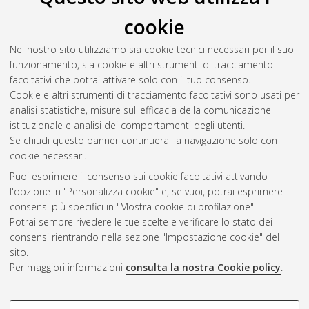
cookie
Nel nostro sito utilizziamo sia cookie tecnici necessari per il suo
funzionamento, sia cookie e altri strumenti di tracciamento
facoltativi che potrai attivare solo con il tuo consenso.
Cookie e altri strumenti di tracciamento facoltativi sono usati per
Gestione del documento:
analisi statistiche, misure sull'efficacia della comunicazione
istituzionale e analisi dei comportamenti degli utenti.
Se chiudi questo banner continuerai la navigazione solo con i
cookie necessari.
Atom
Puoi esprimere il consenso sui cookie facoltativi attivando
Rss 1.0
l'opzione in "Personalizza cookie" e, se vuoi, potrai esprimere
consensi più specifici in "Mostra cookie di profilazione".
Rss 2.0
Potrai sempre rivedere le tue scelte e verificare lo stato dei
consensi rientrando nella sezione "Impostazione cookie" del
sito.
AMS Dottorato
Per maggiori informazioni
consulta la nostra Cookie policy
.
ISSN: 2038-7946
Servizio implementato e gestito da
AlmaDL
Impostazioni Cookie
COOKIE DI PROFILAZIONE -