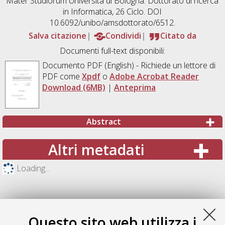
Mater Studiorum Università di Bologna. Dottorato di ricerca
in
Informatica
, 26 Ciclo. DOI
10.6092/unibo/amsdottorato/6512.
Salva citazione
Condividi
Citato da
Documenti full-text disponibili:
Documento PDF
(English) - Richiede un lettore di
PDF come
Xpdf
o
Adobe Acrobat Reader
Download (6MB)
|
Anteprima
Abstract
Altri metadati
Loading...
Questo sito web utilizza i