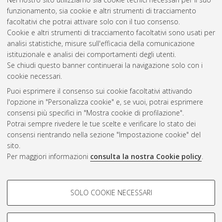
funzionamento, sia cookie e altri strumenti di tracciamento
facoltativi che potrai attivare solo con il tuo consenso.
Cookie e altri strumenti di tracciamento facoltativi sono usati per
Gestione del documento:
analisi statistiche, misure sull'efficacia della comunicazione
istituzionale e analisi dei comportamenti degli utenti.
Se chiudi questo banner continuerai la navigazione solo con i
cookie necessari.
Atom
Puoi esprimere il consenso sui cookie facoltativi attivando
Rss 1.0
l'opzione in "Personalizza cookie" e, se vuoi, potrai esprimere
consensi più specifici in "Mostra cookie di profilazione".
Rss 2.0
Potrai sempre rivedere le tue scelte e verificare lo stato dei
consensi rientrando nella sezione "Impostazione cookie" del
sito.
AMS Dottorato
Per maggiori informazioni
consulta la nostra Cookie policy
.
ISSN: 2038-7946
Servizio implementato e gestito da
AlmaDL
Impostazioni Cookie
COOKIE DI PROFILAZIONE -
SOLO COOKIE NECESSARI
Informativa sulla privacy
FACOLTATIVI
Condizioni d’uso del sito
Si tratta di cookie utilizzati per analizzare le caratteristiche della