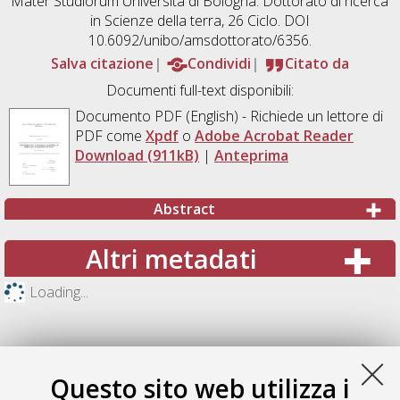
Mater Studiorum Università di Bologna. Dottorato di ricerca
in
Scienze della terra
, 26 Ciclo. DOI
10.6092/unibo/amsdottorato/6356.
Salva citazione
Condividi
Citato da
Documenti full-text disponibili:
Documento PDF
(English) - Richiede un lettore di
PDF come
Xpdf
o
Adobe Acrobat Reader
Download (911kB)
|
Anteprima
Abstract
Altri metadati
Loading...
Questo sito web utilizza i