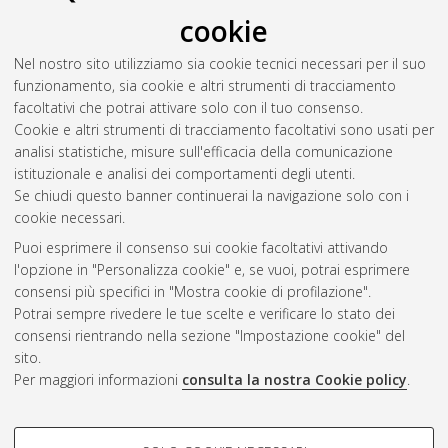
cookie
Nel nostro sito utilizziamo sia cookie tecnici necessari per il suo
funzionamento, sia cookie e altri strumenti di tracciamento
facoltativi che potrai attivare solo con il tuo consenso.
Cookie e altri strumenti di tracciamento facoltativi sono usati per
Gestione del documento:
analisi statistiche, misure sull'efficacia della comunicazione
istituzionale e analisi dei comportamenti degli utenti.
Se chiudi questo banner continuerai la navigazione solo con i
cookie necessari.
Atom
Puoi esprimere il consenso sui cookie facoltativi attivando
Rss 1.0
l'opzione in "Personalizza cookie" e, se vuoi, potrai esprimere
consensi più specifici in "Mostra cookie di profilazione".
Rss 2.0
Potrai sempre rivedere le tue scelte e verificare lo stato dei
consensi rientrando nella sezione "Impostazione cookie" del
sito.
AMS Dottorato
Per maggiori informazioni
consulta la nostra Cookie policy
.
ISSN: 2038-7946
Servizio implementato e gestito da
AlmaDL
Impostazioni Cookie
COOKIE DI PROFILAZIONE -