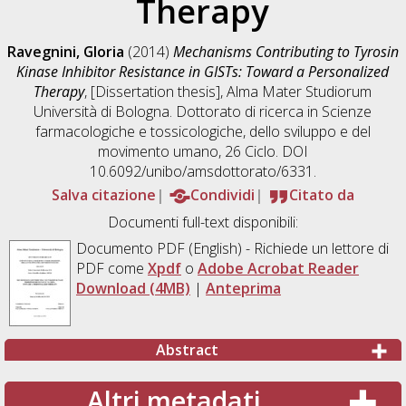
Therapy
Ravegnini, Gloria
(2014)
Mechanisms Contributing to Tyrosin
Kinase Inhibitor Resistance in GISTs: Toward a Personalized
Therapy
, [Dissertation thesis], Alma Mater Studiorum
Università di Bologna. Dottorato di ricerca in
Scienze
farmacologiche e tossicologiche, dello sviluppo e del
movimento umano
, 26 Ciclo. DOI
10.6092/unibo/amsdottorato/6331.
Salva citazione
Condividi
Citato da
Documenti full-text disponibili:
Documento PDF
(English) - Richiede un lettore di
PDF come
Xpdf
o
Adobe Acrobat Reader
Download (4MB)
|
Anteprima
Abstract
Altri metadati