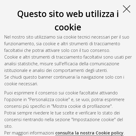
Questo sito web utilizza i
cookie
Nel nostro sito utilizziamo sia cookie tecnici necessari per il suo
funzionamento, sia cookie e altri strumenti di tracciamento
facoltativi che potrai attivare solo con il tuo consenso.
Cookie e altri strumenti di tracciamento facoltativi sono usati per
Gestione del documento:
analisi statistiche, misure sull'efficacia della comunicazione
istituzionale e analisi dei comportamenti degli utenti.
Se chiudi questo banner continuerai la navigazione solo con i
cookie necessari.
Atom
Puoi esprimere il consenso sui cookie facoltativi attivando
Rss 1.0
l'opzione in "Personalizza cookie" e, se vuoi, potrai esprimere
consensi più specifici in "Mostra cookie di profilazione".
Rss 2.0
Potrai sempre rivedere le tue scelte e verificare lo stato dei
consensi rientrando nella sezione "Impostazione cookie" del
sito.
AMS Dottorato
Per maggiori informazioni
consulta la nostra Cookie policy
.
ISSN: 2038-7946