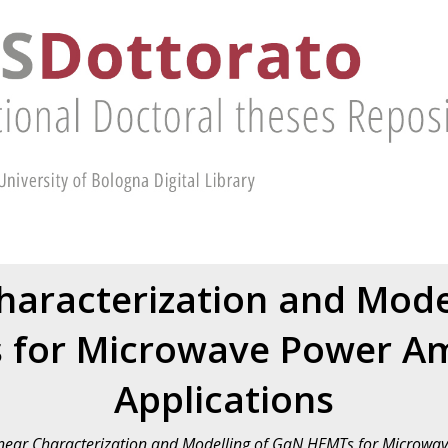
haracterization and Mode
for Microwave Power Am
Applications
near Characterization and Modelling of GaN HEMTs for Microwave