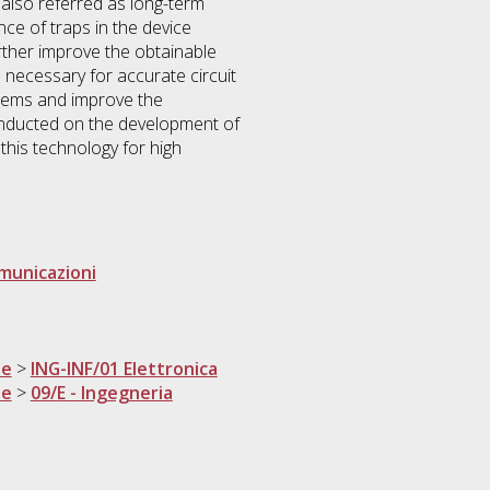
 also referred as long-term
e of traps in the device
rther improve the obtainable
necessary for accurate circuit
blems and improve the
onducted on the development of
his technology for high
omunicazioni
ne
>
ING-INF/01 Elettronica
ne
>
09/E - Ingegneria