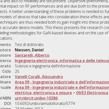
and also to reliability are still present. Dispersive phenomena,
ntal impact on RF performances and are due both to the presenc
ffects. A better understanding of these problems is needed to fu
els of devices that take into consideration these effects are 
techniques are thus needed both to gain insight into these pro
 accurate device models. This thesis presents the research c
elling methodologies for GaN-based devices and on the use of t
cations.
umento
Tesi di dottorato
utore
Niessen, Daniel
visore
Santarelli, Alberto
icerca
Ingegneria elettronica, informatica e delle telec
torato
Scienze e ingegneria dell'informazione
Ciclo
25
natore
Vanelli Coralli, Alessandro
linare
Area 09 - Ingegneria industriale e dell'informazio
rsuale
Area 09 - Ingegneria industriale e dell'informazio
elettrica, elettronica e misure
>
09/E3 Elettronica
N:NBN
urn:nbn:it:unibo-10386
DOI
10.6092/unibo/amsdottorato/5774
ssione
23 Maggio 2013