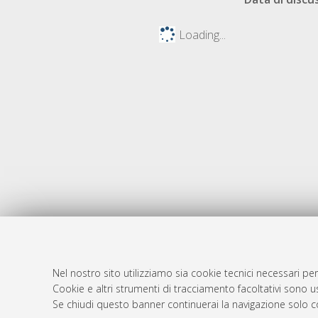
Loading...
Nel nostro sito utilizziamo sia cookie tecnici necessari per
AMS Dotto
Atom
Cookie e altri strumenti di tracciamento facoltativi sono us
ISSN: 2038
Se chiudi questo banner continuerai la navigazione solo c
Rss 1.0
Servizio i