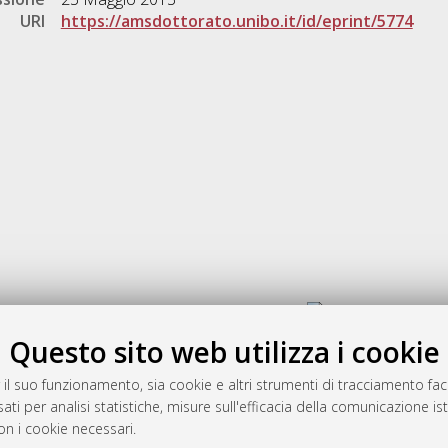
URI
https://amsdottorato.unibo.it/id/eprint/5774
Gestione del documento:
Questo sito web utilizza i cookie
 il suo funzionamento, sia cookie e altri strumenti di tracciamento faco
rato
ati per analisi statistiche, misure sull'efficacia della comunicazione is
-7946
on i cookie necessari.
mplementato e gestito da
AlmaDL