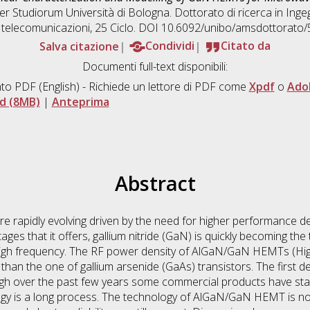
er Studiorum Università di Bologna. Dottorato di ricerca in
Ingeg
e telecomunicazioni
, 25 Ciclo. DOI 10.6092/unibo/amsdottorato/
Salva citazione
Condividi
Citato da
Documenti full-text disponibili:
to PDF
(English) - Richiede un lettore di PDF come
Xpdf
o
Ado
d (8MB)
|
Anteprima
Abstract
e rapidly evolving driven by the need for higher performance d
es that it offers, gallium nitride (GaN) is quickly becoming the
 high frequency. The RF power density of AlGaN/GaN HEMTs (High
 than the one of gallium arsenide (GaAs) transistors. The first
gh over the past few years some commercial products have start
y is a long process. The technology of AlGaN/GaN HEMT is not 