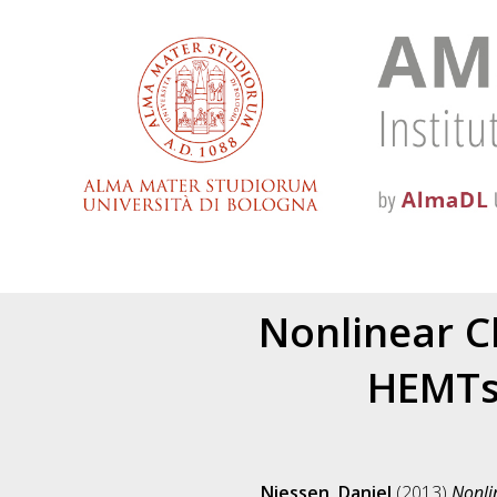
Nonlinear C
HEMTs 
Niessen, Daniel
(2013)
Nonli