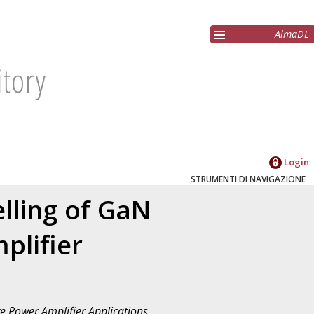
AlmaDL
Login
STRUMENTI DI NAVIGAZIONE
lling of GaN
plifier
 Power Amplifier Applications
,