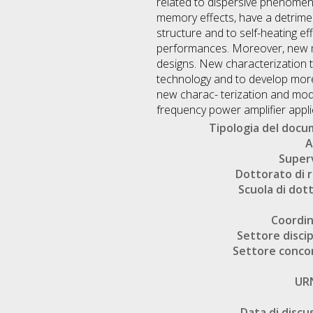
related to dispersive phenomena 
memory effects, have a detrime
structure and to self-heating e
performances. Moreover, new mod
designs. New characterization 
technology and to develop more
new charac- terization and mod
frequency power amplifier appli
Tipologia del doc
A
Super
Dottorato di r
Scuola di dot
Coordi
Settore discip
Settore conco
UR
Data di discu