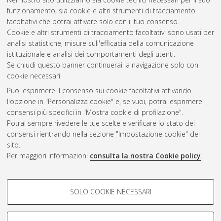
funzionamento, sia cookie e altri strumenti di tracciamento
facoltativi che potrai attivare solo con il tuo consenso.
Cookie e altri strumenti di tracciamento facoltativi sono usati per
Gestione del documento:
analisi statistiche, misure sull'efficacia della comunicazione
istituzionale e analisi dei comportamenti degli utenti.
Se chiudi questo banner continuerai la navigazione solo con i
cookie necessari.
Atom
Puoi esprimere il consenso sui cookie facoltativi attivando
Rss 1.0
l'opzione in "Personalizza cookie" e, se vuoi, potrai esprimere
consensi più specifici in "Mostra cookie di profilazione".
Rss 2.0
Potrai sempre rivedere le tue scelte e verificare lo stato dei
consensi rientrando nella sezione "Impostazione cookie" del
sito.
AMS Dottorato
Per maggiori informazioni
consulta la nostra Cookie policy
.
ISSN: 2038-7946
Servizio implementato e gestito da
AlmaDL
Impostazioni Cookie
COOKIE DI PROFILAZIONE -
SOLO COOKIE NECESSARI
Informativa sulla privacy
FACOLTATIVI
Condizioni d’uso del sito
Si tratta di cookie utilizzati per analizzare le caratteristiche della