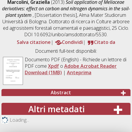
Marcolini, Graziella
(2013)
Soil application of Meliaceae
derivatives: effect on carbon and nitrogen dynamics in the soil-
plant system
, [Dissertation thesis], Alma Mater Studiorum
Università di Bologna. Dottorato di ricerca in
Colture arboree
ed agrosistemi forestali ornamentali e paesaggistici
, 25 Ciclo.
DOI 10.6092/unibo/amsdottorato/5530.
Salva citazione
Condividi
Citato da
Documenti full-text disponibili:
Documento PDF
(English) - Richiede un lettore di
PDF come
Xpdf
o
Adobe Acrobat Reader
Download (1MB)
|
Anteprima
Abstract
Altri metadati
Loading...