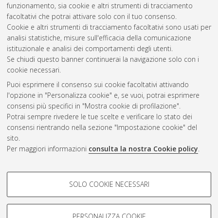
funzionamento, sia cookie e altri strumenti di tracciamento
facoltativi che potrai attivare solo con il tuo consenso.
Cookie e altri strumenti di tracciamento facoltativi sono usati per
Gestione del documento:
analisi statistiche, misure sull'efficacia della comunicazione
istituzionale e analisi dei comportamenti degli utenti.
Se chiudi questo banner continuerai la navigazione solo con i
cookie necessari.
Atom
Puoi esprimere il consenso sui cookie facoltativi attivando
Rss 1.0
l'opzione in "Personalizza cookie" e, se vuoi, potrai esprimere
consensi più specifici in "Mostra cookie di profilazione".
Rss 2.0
Potrai sempre rivedere le tue scelte e verificare lo stato dei
consensi rientrando nella sezione "Impostazione cookie" del
sito.
AMS Dottorato
Per maggiori informazioni
consulta la nostra Cookie policy
.
ISSN: 2038-7946
Servizio implementato e gestito da
AlmaDL
Impostazioni Cookie
COOKIE DI PROFILAZIONE -
SOLO COOKIE NECESSARI
Informativa sulla privacy
FACOLTATIVI
Condizioni d’uso del sito
Si tratta di cookie utilizzati per analizzare le caratteristiche della
navigazione degli utenti, creare profili in base al loro comportamento
PERSONALIZZA COOKIE