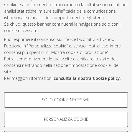
Cookie e altri strumenti di tracciamento facoltativi sono usati per
Gestione del documento:
analisi statistiche, misure sull'efficacia della comunicazione
istituzionale e analisi dei comportamenti degli utenti.
Se chiudi questo banner continuerai la navigazione solo con i
cookie necessari.
Atom
Puoi esprimere il consenso sui cookie facoltativi attivando
Rss 1.0
l'opzione in "Personalizza cookie" e, se vuoi, potrai esprimere
consensi più specifici in "Mostra cookie di profilazione".
Rss 2.0
Potrai sempre rivedere le tue scelte e verificare lo stato dei
consensi rientrando nella sezione "Impostazione cookie" del
sito.
AMS Dottorato
Per maggiori informazioni
consulta la nostra Cookie policy
.
ISSN: 2038-7946
Servizio implementato e gestito da
AlmaDL
Impostazioni Cookie
COOKIE DI PROFILAZIONE -
SOLO COOKIE NECESSARI
Informativa sulla privacy
FACOLTATIVI
Condizioni d’uso del sito
Si tratta di cookie utilizzati per analizzare le caratteristiche della
navigazione degli utenti, creare profili in base al loro comportamento
PERSONALIZZA COOKIE
sul sito, per analisi di marketing.
Mostra cookie di profilazione