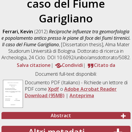
caso del Fiume
Garigliano
Ferrari, Kevin
(2012)
Reciproche influenze tra geomorfologia
e popolamento antico presso le piane di foce dei fiumi tirrenici.
Il caso del Fiume Garigliano
, [Dissertation thesis], Alma Mater
Studiorum Università di Bologna. Dottorato di ricerca in
Archeologia
, 24 Ciclo. DOI 10.6092/unibo/amsdottorato/5082.
Salva citazione
Condividi
Citato da
Documenti full-text disponibili:
Documento PDF
(Italiano) - Richiede un lettore di
PDF come
Xpdf
o
Adobe Acrobat Reader
Download (95MB)
|
Anteprima
Abstract
Altri metadati