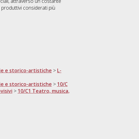
rciali, attraverso un costante
 produttivi considerati più
ie e storico-artistiche
>
L-
ie e storico-artistiche
>
10/C
visivi
>
10/C1 Teatro, musica,