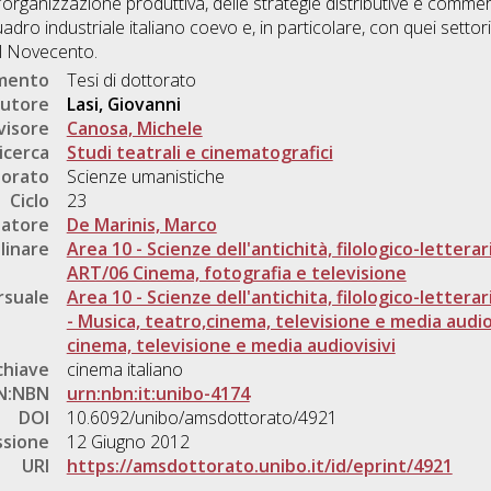
ell’organizzazione produttiva, delle strategie distributive e comme
dro industriale italiano coevo e, in particolare, con quei settori
el Novecento.
umento
Tesi di dottorato
utore
Lasi, Giovanni
visore
Canosa, Michele
icerca
Studi teatrali e cinematografici
torato
Scienze umanistiche
Ciclo
23
natore
De Marinis, Marco
linare
Area 10 - Scienze dell'antichità, filologico-letterar
ART/06 Cinema, fotografia e televisione
rsuale
Area 10 - Scienze dell'antichita, filologico-letterar
- Musica, teatro,cinema, televisione e media audio
cinema, televisione e media audiovisivi
chiave
cinema italiano
N:NBN
urn:nbn:it:unibo-4174
DOI
10.6092/unibo/amsdottorato/4921
ssione
12 Giugno 2012
URI
https://amsdottorato.unibo.it/id/eprint/4921