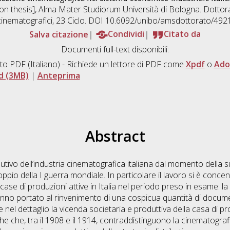
tion thesis], Alma Mater Studiorum Università di Bologna. Dottora
cinematografici
, 23 Ciclo. DOI 10.6092/unibo/amsdottorato/4921
Salva citazione
Condividi
Citato da
Documenti full-text disponibili:
to PDF
(Italiano) - Richiede un lettore di PDF come
Xpdf
o
Ado
d (3MB)
|
Anteprima
Abstract
lutivo dell’industria cinematografica italiana dal momento della
ppio della I guerra mondiale. In particolare il lavoro si è concen
case di produzioni attive in Italia nel periodo preso in esame: la
anno portato al rinvenimento di una cospicua quantità di document
re nel dettaglio la vicenda societaria e produttiva della casa di p
che che, tra il 1908 e il 1914, contraddistinguono la cinematografia