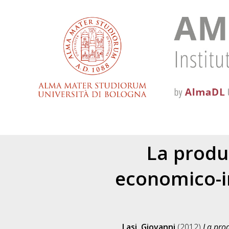
La produ
economico-ind
Lasi, Giovanni
(2012)
La prod