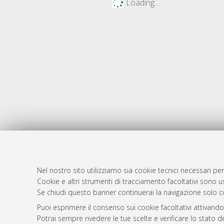
Loading...
Nel nostro sito utilizziamo sia cookie tecnici necessari per
AMS Dotto
Atom
Cookie e altri strumenti di tracciamento facoltativi sono us
ISSN: 2038
Se chiudi questo banner continuerai la navigazione solo c
Rss 1.0
Servizio i
Puoi esprimere il consenso sui cookie facoltativi attivando
Rss 2.0
Impostazio
Potrai sempre rivedere le tue scelte e verificare lo stato 
Informativa