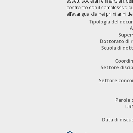
assetti societari e finanziari, d
confronto con il complessivo qua
all’avanguardia nei primi anni d
Tipologia del doc
A
Super
Dottorato di r
Scuola di dot
Coordi
Settore discip
Settore conco
Parole 
UR
Data di discu