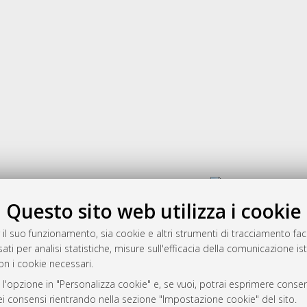
Gestione del documento:
Questo sito web utilizza i cookie
 il suo funzionamento, sia cookie e altri strumenti di tracciamento faco
rato
ati per analisi statistiche, misure sull'efficacia della comunicazione is
-7946
on i cookie necessari.
mplementato e gestito da
AlmaDL
 l'opzione in "Personalizza cookie" e, se vuoi, potrai esprimere consens
ni Cookie
dei consensi rientrando nella sezione "Impostazione cookie" del sito.
 sulla privacy