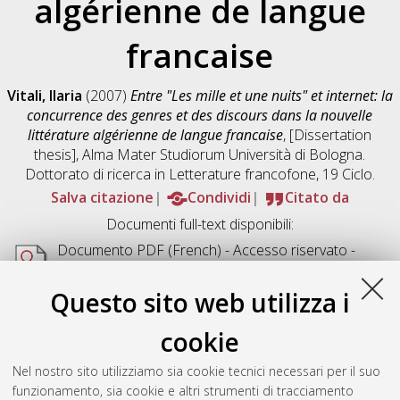
algérienne de langue
francaise
Vitali, Ilaria
(2007)
Entre "Les mille et une nuits" et internet: la
concurrence des genres et des discours dans la nouvelle
littérature algérienne de langue francaise
, [Dissertation
thesis], Alma Mater Studiorum Università di Bologna.
Dottorato di ricerca in
Letterature francofone
, 19 Ciclo.
Salva citazione
Condividi
Citato da
Documenti full-text disponibili:
Documento PDF
(French) - Accesso riservato -
Richiede un lettore di PDF come
Xpdf
o
Adobe
Acrobat Reader
Questo sito web utilizza i
Download (2MB)
cookie
Abstract
Nel nostro sito utilizziamo sia cookie tecnici necessari per il suo
funzionamento, sia cookie e altri strumenti di tracciamento
Altri metadati