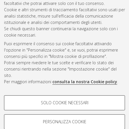
facoltativi che potrai attivare solo con il tuo consenso.
Cookie e altri strumenti di tracciamento facoltativi sono usati per
Gestione del documento:
analisi statistiche, misure sull'efficacia della comunicazione
istituzionale e analisi dei comportamenti degli utenti.
Se chiudi questo banner continuerai la navigazione solo con i
cookie necessari.
Atom
Puoi esprimere il consenso sui cookie facoltativi attivando
Rss 1.0
l'opzione in "Personalizza cookie" e, se vuoi, potrai esprimere
consensi più specifici in "Mostra cookie di profilazione".
Rss 2.0
Potrai sempre rivedere le tue scelte e verificare lo stato dei
consensi rientrando nella sezione "Impostazione cookie" del
sito.
AMS Dottorato
Per maggiori informazioni
consulta la nostra Cookie policy
.
ISSN: 2038-7946
Servizio implementato e gestito da
AlmaDL
Impostazioni Cookie
COOKIE DI PROFILAZIONE -
SOLO COOKIE NECESSARI
Informativa sulla privacy
FACOLTATIVI
Condizioni d’uso del sito
Si tratta di cookie utilizzati per analizzare le caratteristiche della
navigazione degli utenti, creare profili in base al loro comportamento
PERSONALIZZA COOKIE
sul sito, per analisi di marketing.