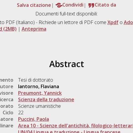
Salva citazione
Condividi
Citato da
Documenti full-text disponibili:
to PDF
(Italiano) - Richiede un lettore di PDF come
Xpdf
o
Ado
d (2MB)
|
Anteprima
Abstract
umento
Tesi di dottorato
utore
Iantorno, Flaviana
visore
Preumont, Yannick
icerca
Scienza della traduzione
torato
Scienze umanistiche
Ciclo
22
natore
Puccini, Paola
linare
Area 10 - Scienze dell'antichità, filologico-letterar
LIN/04 Lingua e traduzione - Lingua francese