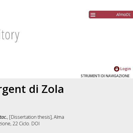
AlmaDL
Login
STRUMENTI DI NAVIGAZIONE
rgent di Zola
tac.
, [Dissertation thesis], Alma
zione
, 22 Ciclo. DOI