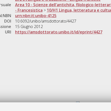
rsuale
Area 10 - Scienze dell'antichita, filologico-letterar
- Francesistica
>
10/H1 Lingua, letteratura e cultu
N:NBN
urn:nbn:it:unibo-4125
DOI
10.6092/unibo/amsdottorato/4427
ssione
15 Giugno 2012
URI
https://amsdottorato.unibo.it/id/eprint/4427
Gestione del documento: