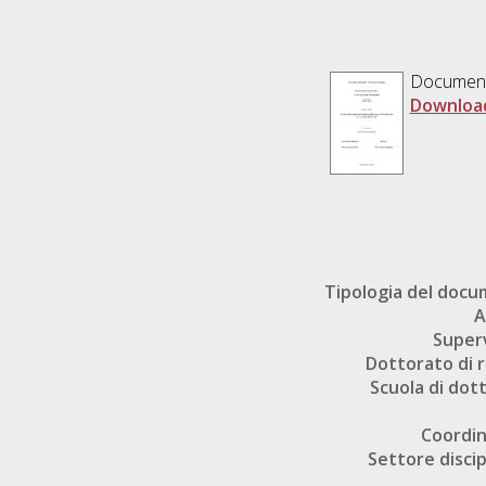
Documen
Downloa
Tipologia del doc
A
Super
Dottorato di r
Scuola di dot
Coordi
Settore discip