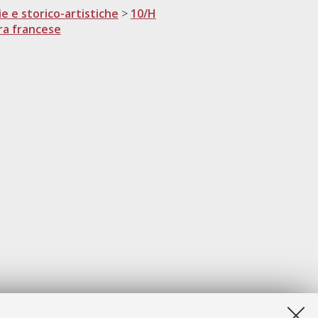
ie e storico-artistiche
>
10/H
ra francese