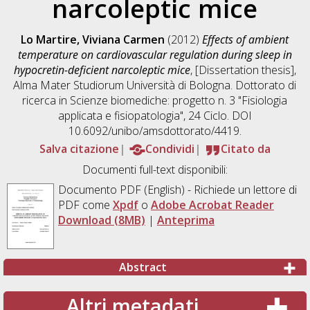
narcoleptic mice
Lo Martire, Viviana Carmen
(2012)
Effects of ambient
temperature on cardiovascular regulation during sleep in
hypocretin-deficient narcoleptic mice
, [Dissertation thesis],
Alma Mater Studiorum Università di Bologna. Dottorato di
ricerca in
Scienze biomediche: progetto n. 3 "Fisiologia
applicata e fisiopatologia"
, 24 Ciclo. DOI
10.6092/unibo/amsdottorato/4419.
Salva citazione
Condividi
Citato da
Documenti full-text disponibili:
Documento PDF
(English) - Richiede un lettore di
PDF come
Xpdf
o
Adobe Acrobat Reader
Download (8MB)
|
Anteprima
Abstract
Altri metadati