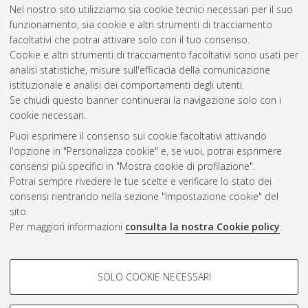
Nel nostro sito utilizziamo sia cookie tecnici necessari per il suo
funzionamento, sia cookie e altri strumenti di tracciamento
facoltativi che potrai attivare solo con il tuo consenso.
Cookie e altri strumenti di tracciamento facoltativi sono usati per
Gestione del documento:
analisi statistiche, misure sull'efficacia della comunicazione
istituzionale e analisi dei comportamenti degli utenti.
Se chiudi questo banner continuerai la navigazione solo con i
cookie necessari.
Atom
Puoi esprimere il consenso sui cookie facoltativi attivando
Rss 1.0
l'opzione in "Personalizza cookie" e, se vuoi, potrai esprimere
consensi più specifici in "Mostra cookie di profilazione".
Rss 2.0
Potrai sempre rivedere le tue scelte e verificare lo stato dei
consensi rientrando nella sezione "Impostazione cookie" del
sito.
AMS Dottorato
Per maggiori informazioni
consulta la nostra Cookie policy
.
ISSN: 2038-7946
Servizio implementato e gestito da
AlmaDL
Impostazioni Cookie
COOKIE DI PROFILAZIONE -
SOLO COOKIE NECESSARI
Informativa sulla privacy
FACOLTATIVI
Condizioni d’uso del sito
Si tratta di cookie utilizzati per analizzare le caratteristiche della