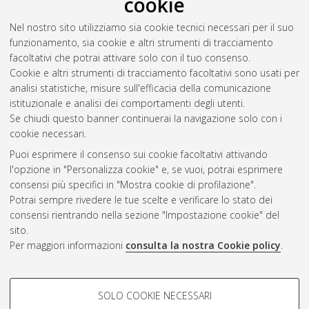
cookie
Abstract
Nel nostro sito utilizziamo sia cookie tecnici necessari per il suo
funzionamento, sia cookie e altri strumenti di tracciamento
Altri metadati
facoltativi che potrai attivare solo con il tuo consenso.
Cookie e altri strumenti di tracciamento facoltativi sono usati per
Gestione del documento:
analisi statistiche, misure sull'efficacia della comunicazione
istituzionale e analisi dei comportamenti degli utenti.
Se chiudi questo banner continuerai la navigazione solo con i
cookie necessari.
Atom
Puoi esprimere il consenso sui cookie facoltativi attivando
Rss 1.0
l'opzione in "Personalizza cookie" e, se vuoi, potrai esprimere
consensi più specifici in "Mostra cookie di profilazione".
Rss 2.0
Potrai sempre rivedere le tue scelte e verificare lo stato dei
consensi rientrando nella sezione "Impostazione cookie" del
sito.
AMS Dottorato
Per maggiori informazioni
consulta la nostra Cookie policy
.
ISSN: 2038-7946
Servizio implementato e gestito da
AlmaDL
Impostazioni Cookie
COOKIE DI PROFILAZIONE -
SOLO COOKIE NECESSARI
Informativa sulla privacy
FACOLTATIVI