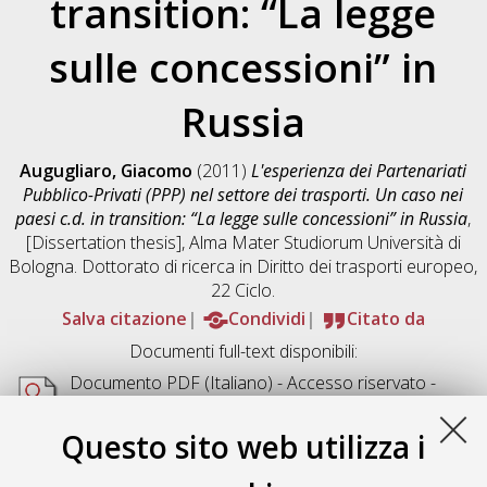
transition: “La legge
sulle concessioni” in
Russia
Augugliaro, Giacomo
(2011)
L'esperienza dei Partenariati
Pubblico-Privati (PPP) nel settore dei trasporti. Un caso nei
paesi c.d. in transition: “La legge sulle concessioni” in Russia
,
[Dissertation thesis], Alma Mater Studiorum Università di
Bologna. Dottorato di ricerca in
Diritto dei trasporti europeo
,
22 Ciclo.
Salva citazione
Condividi
Citato da
Documenti full-text disponibili:
Documento PDF
(Italiano) - Accesso riservato -
Richiede un lettore di PDF come
Xpdf
o
Adobe
Acrobat Reader
Questo sito web utilizza i
Download (1MB)