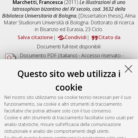
Marchetti, Francesca
(2011)
Le illustrazioni di uno
Iatrosophion bizantino del XV secolo, cod. 3632 della
Biblioteca Universitaria di Bologna
, [Dissertation thesis], Alma
Mater Studiorum Università di Bologna. Dottorato di ricerca
in
Bisanzio ed Eurasia
, 23 Ciclo.
Salva citazione
Condividi
Citato da
Documenti full-text disponibili:
Documento PDF
(Italiano) - Accesso riservato -
Richiede un lettore di PDF come
Xpdf
o
Adobe
Acrobat Reader
Questo sito web utilizza i
Download (2MB)
cookie
Abstract
Nel nostro sito utilizziamo sia cookie tecnici necessari per il suo
funzionamento, sia cookie e altri strumenti di tracciamento
Altri metadati
facoltativi che potrai attivare solo con il tuo consenso.
Cookie e altri strumenti di tracciamento facoltativi sono usati per
Gestione del documento:
analisi statistiche, misure sull'efficacia della comunicazione
istituzionale e analisi dei comportamenti degli utenti.
Se chiudi questo banner continuerai la navigazione solo con i