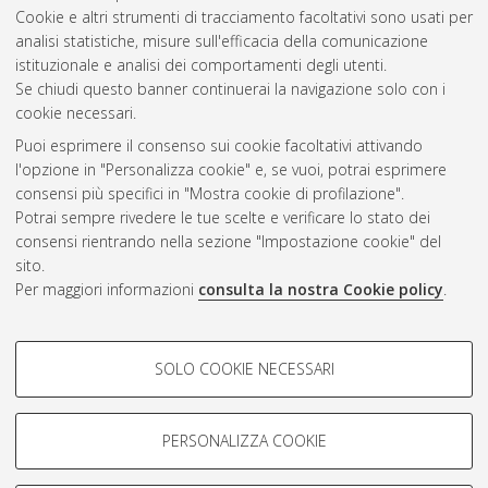
Cookie e altri strumenti di tracciamento facoltativi sono usati per
Gestione del documento:
analisi statistiche, misure sull'efficacia della comunicazione
istituzionale e analisi dei comportamenti degli utenti.
Se chiudi questo banner continuerai la navigazione solo con i
cookie necessari.
Atom
Puoi esprimere il consenso sui cookie facoltativi attivando
Rss 1.0
l'opzione in "Personalizza cookie" e, se vuoi, potrai esprimere
consensi più specifici in "Mostra cookie di profilazione".
Rss 2.0
Potrai sempre rivedere le tue scelte e verificare lo stato dei
consensi rientrando nella sezione "Impostazione cookie" del
sito.
AMS Dottorato
Per maggiori informazioni
consulta la nostra Cookie policy
.
ISSN: 2038-7946
Servizio implementato e gestito da
AlmaDL
Impostazioni Cookie
COOKIE DI PROFILAZIONE -
SOLO COOKIE NECESSARI
Informativa sulla privacy
FACOLTATIVI
Condizioni d’uso del sito
Si tratta di cookie utilizzati per analizzare le caratteristiche della
navigazione degli utenti, creare profili in base al loro comportamento
PERSONALIZZA COOKIE
sul sito, per analisi di marketing.
Mostra cookie di profilazione