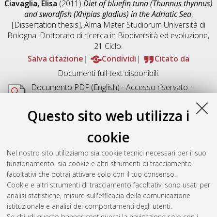
Ciavaglia, Elisa
(2011)
Diet of bluefin tuna (Thunnus thynnus)
and swordfish (Xhipias gladius) in the Adriatic Sea
,
[Dissertation thesis], Alma Mater Studiorum Università di
Bologna. Dottorato di ricerca in
Biodiversità ed evoluzione
,
21 Ciclo.
Salva citazione
Condividi
Citato da
Documenti full-text disponibili:
Documento PDF
(English) - Accesso riservato -
Richiede un lettore di PDF come
Xpdf
o
Adobe
Acrobat Reader
Questo sito web utilizza i
Download (9MB)
cookie
Abstract
Nel nostro sito utilizziamo sia cookie tecnici necessari per il suo
funzionamento, sia cookie e altri strumenti di tracciamento
Altri metadati
facoltativi che potrai attivare solo con il tuo consenso.
Cookie e altri strumenti di tracciamento facoltativi sono usati per
Gestione del documento:
analisi statistiche, misure sull'efficacia della comunicazione
istituzionale e analisi dei comportamenti degli utenti.
Se chiudi questo banner continuerai la navigazione solo con i