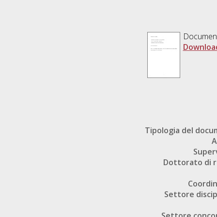
Documen
Download
Tipologia del doc
A
Super
Dottorato di r
Coordi
Settore discip
Settore conco