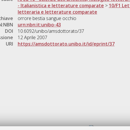
- Italianistica e letterature comparate
>
10/F1 Lett
letteraria e letterature comparate
chiave
orrore bestia sangue occhio
N:NBN
urn:nbn:it:unibo-43
DOI
10.6092/unibo/amsdottorato/37
ssione
12 Aprile 2007
URI
https://amsdottorato.unibo.it/id/eprint/37
Gestione del documento: