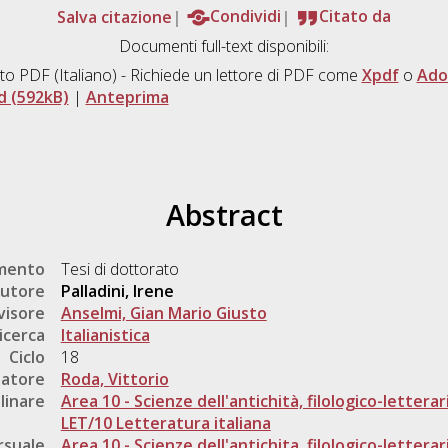
Salva citazione
Condividi
Citato da
Documenti full-text disponibili:
to PDF
(Italiano) - Richiede un lettore di PDF come
Xpdf
o
Ado
 (592kB)
|
Anteprima
Abstract
umento
Tesi di dottorato
utore
Palladini, Irene
visore
Anselmi, Gian Mario Giusto
icerca
Italianistica
Ciclo
18
natore
Roda, Vittorio
linare
Area 10 - Scienze dell'antichità, filologico-letterar
LET/10 Letteratura italiana
rsuale
Area 10 - Scienze dell'antichita, filologico-letterar