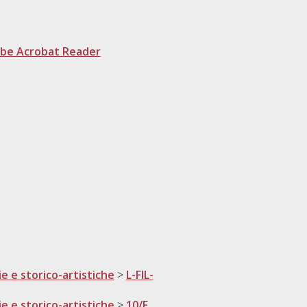
be Acrobat Reader
ie e storico-artistiche
>
L-FIL-
ie e storico-artistiche
>
10/F