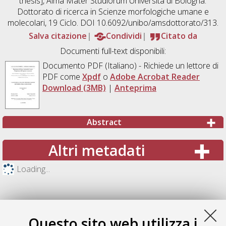
thesis], Alma Mater Studiorum Università di Bologna.
Dottorato di ricerca in
Scienze morfologiche umane e
molecolari
, 19 Ciclo. DOI 10.6092/unibo/amsdottorato/313.
Salva citazione
Condividi
Citato da
Documenti full-text disponibili:
Documento PDF
(Italiano) - Richiede un lettore di
PDF come
Xpdf
o
Adobe Acrobat Reader
Download (3MB)
|
Anteprima
Abstract
Altri metadati
Loading...
Questo sito web utilizza i