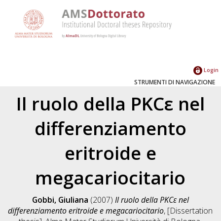
Login
STRUMENTI DI NAVIGAZIONE
Il ruolo della PKCε nel
differenziamento
eritroide e
megacariocitario
Gobbi, Giuliana
(2007)
Il ruolo della PKCε nel
differenziamento eritroide e megacariocitario
, [Dissertation