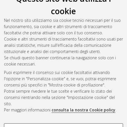
cookie
Nel nostro sito utilizziamo sia cookie tecnici necessari per il suo
funzionamento, sia cookie e altri strumenti di tracciamento
facoltativi che potrai attivare solo con il tuo consenso.
Cookie e altri strumenti di tracciamento facoltativi sono usati per
Gestione del documento:
analisi statistiche, misure sull'efficacia della comunicazione
istituzionale e analisi dei comportamenti degli utenti.
Se chiudi questo banner continuerai la navigazione solo con i
cookie necessari.
Atom
Puoi esprimere il consenso sui cookie facoltativi attivando
Rss 1.0
l'opzione in "Personalizza cookie" e, se vuoi, potrai esprimere
consensi più specifici in "Mostra cookie di profilazione".
Rss 2.0
Potrai sempre rivedere le tue scelte e verificare lo stato dei
consensi rientrando nella sezione "Impostazione cookie" del
sito.
AMS Dottorato
Per maggiori informazioni
consulta la nostra Cookie policy
.
ISSN: 2038-7946
Servizio implementato e gestito da
AlmaDL
Impostazioni Cookie
COOKIE DI PROFILAZIONE -