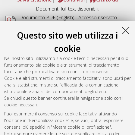
Documenti full-text disponibili:
Documento PDF
(English) - Accesso riservato -
Richiede un lettore di PDF come
Xpdf
o
Adobe
Acrobat Reader
Questo sito web utilizza i
Download (6MB)
cookie
Abstract
Nel nostro sito utilizziamo sia cookie tecnici necessari per il suo
funzionamento, sia cookie e altri strumenti di tracciamento
Altri metadati
facoltativi che potrai attivare solo con il tuo consenso.
Cookie e altri strumenti di tracciamento facoltativi sono usati per
Gestione del documento:
analisi statistiche, misure sull'efficacia della comunicazione
istituzionale e analisi dei comportamenti degli utenti.
Se chiudi questo banner continuerai la navigazione solo con i
cookie necessari.
Atom
Puoi esprimere il consenso sui cookie facoltativi attivando
Rss 1.0
l'opzione in "Personalizza cookie" e, se vuoi, potrai esprimere
consensi più specifici in "Mostra cookie di profilazione".
Rss 2.0
Potrai sempre rivedere le tue scelte e verificare lo stato dei