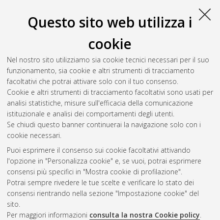
Questo sito web utilizza i
cookie
Nel nostro sito utilizziamo sia cookie tecnici necessari per il suo
funzionamento, sia cookie e altri strumenti di tracciamento
facoltativi che potrai attivare solo con il tuo consenso.
Cookie e altri strumenti di tracciamento facoltativi sono usati per
Gestione del documento:
analisi statistiche, misure sull'efficacia della comunicazione
istituzionale e analisi dei comportamenti degli utenti.
Se chiudi questo banner continuerai la navigazione solo con i
cookie necessari.
Atom
Puoi esprimere il consenso sui cookie facoltativi attivando
Rss 1.0
l'opzione in "Personalizza cookie" e, se vuoi, potrai esprimere
consensi più specifici in "Mostra cookie di profilazione".
Rss 2.0
Potrai sempre rivedere le tue scelte e verificare lo stato dei
consensi rientrando nella sezione "Impostazione cookie" del
sito.
AMS Dottorato
Per maggiori informazioni
consulta la nostra Cookie policy
.
ISSN: 2038-7946