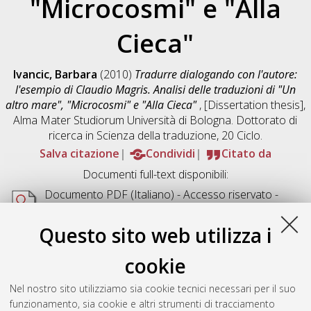
"Microcosmi" e "Alla
Cieca"
Ivancic, Barbara
(2010)
Tradurre dialogando con l'autore:
l'esempio di Claudio Magris. Analisi delle traduzioni di "Un
altro mare", "Microcosmi" e "Alla Cieca"
, [Dissertation thesis],
Alma Mater Studiorum Università di Bologna. Dottorato di
ricerca in
Scienza della traduzione
, 20 Ciclo.
Salva citazione
Condividi
Citato da
Documenti full-text disponibili:
Documento PDF
(Italiano) - Accesso riservato -
Richiede un lettore di PDF come
Xpdf
o
Adobe
Acrobat Reader
Questo sito web utilizza i
Download (1MB)
cookie
Abstract
Nel nostro sito utilizziamo sia cookie tecnici necessari per il suo
funzionamento, sia cookie e altri strumenti di tracciamento
Altri metadati