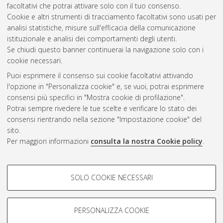
facoltativi che potrai attivare solo con il tuo consenso.
Cookie e altri strumenti di tracciamento facoltativi sono usati per
Gestione del documento:
analisi statistiche, misure sull'efficacia della comunicazione
istituzionale e analisi dei comportamenti degli utenti.
Se chiudi questo banner continuerai la navigazione solo con i
cookie necessari.
Atom
Puoi esprimere il consenso sui cookie facoltativi attivando
Rss 1.0
l'opzione in "Personalizza cookie" e, se vuoi, potrai esprimere
consensi più specifici in "Mostra cookie di profilazione".
Rss 2.0
Potrai sempre rivedere le tue scelte e verificare lo stato dei
consensi rientrando nella sezione "Impostazione cookie" del
sito.
AMS Dottorato
Per maggiori informazioni
consulta la nostra Cookie policy
.
ISSN: 2038-7946
Servizio implementato e gestito da
AlmaDL
Impostazioni Cookie
COOKIE DI PROFILAZIONE -
SOLO COOKIE NECESSARI
Informativa sulla privacy
FACOLTATIVI
Condizioni d’uso del sito
Si tratta di cookie utilizzati per analizzare le caratteristiche della
navigazione degli utenti, creare profili in base al loro comportamento
PERSONALIZZA COOKIE
sul sito, per analisi di marketing.