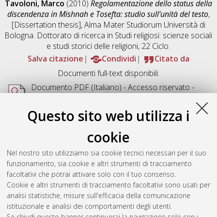
Tavoloni, Marco
(2010)
Regolamentazione dello status della
discendenza in Mishnah e Tosefta: studio sull'unità del testo
,
[Dissertation thesis], Alma Mater Studiorum Università di
Bologna. Dottorato di ricerca in
Studi religiosi: scienze sociali
e studi storici delle religioni
, 22 Ciclo.
Salva citazione
Condividi
Citato da
Documenti full-text disponibili:
Documento PDF
(Italiano) - Accesso riservato -
Richiede un lettore di PDF come
Xpdf
o
Adobe
Acrobat Reader
Questo sito web utilizza i
Download (2MB)
cookie
Abstract
Nel nostro sito utilizziamo sia cookie tecnici necessari per il suo
funzionamento, sia cookie e altri strumenti di tracciamento
Altri metadati
facoltativi che potrai attivare solo con il tuo consenso.
Cookie e altri strumenti di tracciamento facoltativi sono usati per
Gestione del documento:
analisi statistiche, misure sull'efficacia della comunicazione
istituzionale e analisi dei comportamenti degli utenti.
Se chiudi questo banner continuerai la navigazione solo con i