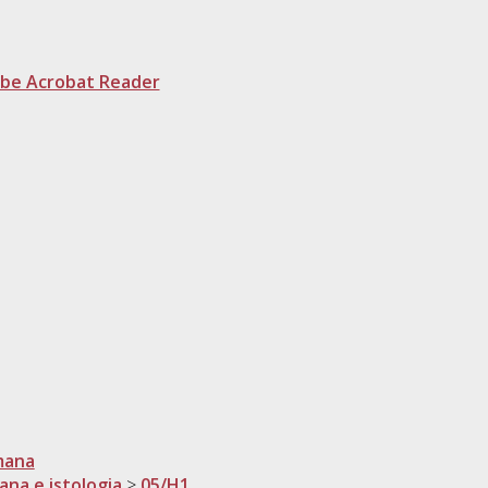
be Acrobat Reader
mana
na e istologia
>
05/H1