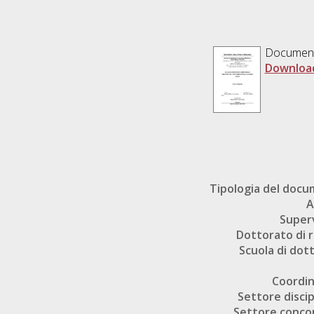
Documen
Downloa
Tipologia del doc
A
Super
Dottorato di r
Scuola di dot
Coordi
Settore discip
Settore conco