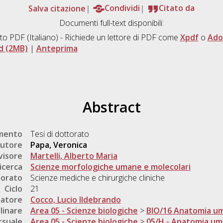
Salva citazione
Condividi
Citato da
Documenti full-text disponibili:
to PDF
(Italiano) - Richiede un lettore di PDF come
Xpdf
o
Ado
d (2MB)
|
Anteprima
Abstract
umento
Tesi di dottorato
utore
Papa, Veronica
visore
Martelli, Alberto Maria
icerca
Scienze morfologiche umane e molecolari
torato
Scienze mediche e chirurgiche cliniche
Ciclo
21
natore
Cocco, Lucio Ildebrando
linare
Area 05 - Scienze biologiche
>
BIO/16 Anatomia u
rsuale
Area 05 - Scienze biologiche
>
05/H - Anatomia uma