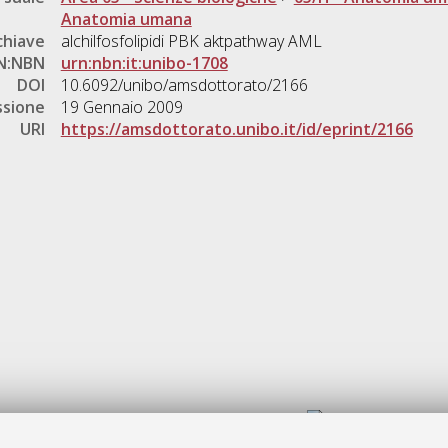
Anatomia umana
chiave
alchilfosfolipidi PBK aktpathway AML
N:NBN
urn:nbn:it:unibo-1708
DOI
10.6092/unibo/amsdottorato/2166
ssione
19 Gennaio 2009
URI
https://amsdottorato.unibo.it/id/eprint/2166
Gestione del documento: