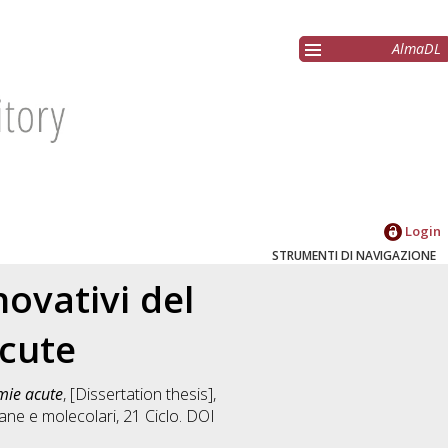
AlmaDL
Login
STRUMENTI DI NAVIGAZIONE
novativi del
acute
emie acute
, [Dissertation thesis],
ane e molecolari
, 21 Ciclo. DOI