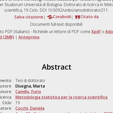
er Studiorum Università di Bologna. Dottorato di ricerca in
Metod
scientifica
, 19 Ciclo. DOI 10.6092/unibo/amsdottorato/211.
Salva citazione
Condividi
Citato da
Documenti full-text disponibili:
to PDF
(Italiano) - Richiede un lettore di PDF come
Xpdf
o
Ado
d (2MB)
|
Anteprima
Abstract
umento
Tesi di dottorato
utore
Disegna, Marta
visore
Camillo, Furio
icerca
Metodologia statistica per la ricerca scientifica
Ciclo
19
natore
Cocchi, Daniela