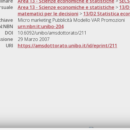
linare
Area 13 - Scienze economiche e statistiche
>
SECS
rsuale
Area 13 - Scienze economiche e statistiche
>
13/D
matematici per le decisioni
>
13/D2 Statistica ec
chiave
Micro marketing Pubblicità Modello VAR Promozioni
N:NBN
urn:nbn:it:unibo-204
DOI
10.6092/unibo/amsdottorato/211
ssione
29 Marzo 2007
URI
https://amsdottorato.unibo.it/id/eprint/211