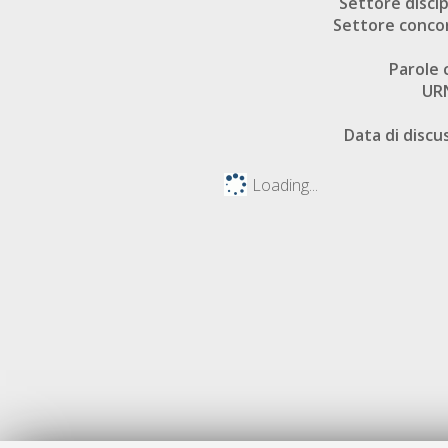
Settore discip
Settore conco
Parole 
UR
Data di discu
Loading...