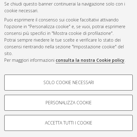
Se chiudi questo banner continuerai la navigazione solo con i
cookie necessari.
Atom
Puoi esprimere il consenso sui cookie facoltativi attivando
Rss 1.0
l'opzione in "Personalizza cookie" e, se vuoi, potrai esprimere
consensi più specifici in "Mostra cookie di profilazione".
Rss 2.0
Potrai sempre rivedere le tue scelte e verificare lo stato dei
consensi rientrando nella sezione "Impostazione cookie" del
sito.
AMS Dottorato
Per maggiori informazioni
consulta la nostra Cookie policy
.
ISSN: 2038-7946
Servizio implementato e gestito da
AlmaDL
COOKIE DI PROFILAZIONE -
Impostazioni Cookie
SOLO COOKIE NECESSARI
Informativa sulla privacy
FACOLTATIVI
Condizioni d’uso del sito
Si tratta di cookie utilizzati per analizzare le caratteristiche della
navigazione degli utenti, creare profili in base al loro comportamento
PERSONALIZZA COOKIE
sul sito, per analisi di marketing.
Mostra cookie di profilazione
ACCETTA TUTTI I COOKIE
Google/Youtube Video
© ALMA MATER STUDIORUM - Università di Bologna, 2007-2026.
COOKIE TECNICI - NECESSARI
Facebook