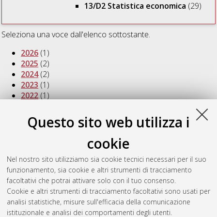
13/D2 Statistica economica
(29)
Seleziona una voce dall'elenco sottostante.
2026
(1)
2025
(2)
2024
(2)
2023
(1)
2022
(1)
2020
(1)
2019
(1)
Questo sito web utilizza i
2017
(1)
2016
(3)
cookie
2015
(2)
2014
(1)
Nel nostro sito utilizziamo sia cookie tecnici necessari per il suo
2013
(4)
funzionamento, sia cookie e altri strumenti di tracciamento
2010
(2)
facoltativi che potrai attivare solo con il tuo consenso.
2009
(4)
Cookie e altri strumenti di tracciamento facoltativi sono usati per
2007
(3)
analisi statistiche, misure sull'efficacia della comunicazione
istituzionale e analisi dei comportamenti degli utenti.