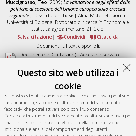
Muccigrosso, Teo
(2009)
La valutazione degli effetti delle
politiche di coesione dell'Unione europea sulla crescita
regionale
, [Dissertation thesis], Alma Mater Studiorum
Università di Bologna. Dottorato di ricerca in
Economia e
statistica agroalimentare
, 21 Ciclo.
Salva citazione
Condividi
Citato da
Documenti full-text disponibili:
Documento PDF
(Italiano) - Accesso riservato -
Richiede un lettore di PDF come
Xpdf
o
Adobe
Acrobat Reader
Questo sito web utilizza i
Download (649kB)
cookie
Abstract
Nel nostro sito utilizziamo sia cookie tecnici necessari per il suo
funzionamento, sia cookie e altri strumenti di tracciamento
Altri metadati
facoltativi che potrai attivare solo con il tuo consenso.
Cookie e altri strumenti di tracciamento facoltativi sono usati per
Gestione del documento:
analisi statistiche, misure sull'efficacia della comunicazione
istituzionale e analisi dei comportamenti degli utenti.
Se chiudi questo banner continuerai la navigazione solo con i