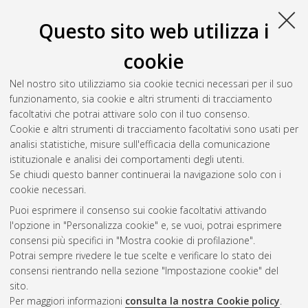
Questo sito web utilizza i
cookie
Nel nostro sito utilizziamo sia cookie tecnici necessari per il suo
funzionamento, sia cookie e altri strumenti di tracciamento
facoltativi che potrai attivare solo con il tuo consenso.
Cookie e altri strumenti di tracciamento facoltativi sono usati per
Gestione del documento:
analisi statistiche, misure sull'efficacia della comunicazione
istituzionale e analisi dei comportamenti degli utenti.
Se chiudi questo banner continuerai la navigazione solo con i
cookie necessari.
Atom
Puoi esprimere il consenso sui cookie facoltativi attivando
Rss 1.0
l'opzione in "Personalizza cookie" e, se vuoi, potrai esprimere
consensi più specifici in "Mostra cookie di profilazione".
Rss 2.0
Potrai sempre rivedere le tue scelte e verificare lo stato dei
consensi rientrando nella sezione "Impostazione cookie" del
sito.
AMS Dottorato
Per maggiori informazioni
consulta la nostra Cookie policy
.
ISSN: 2038-7946