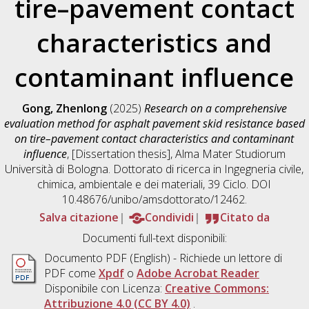
tire–pavement contact
characteristics and
contaminant influence
Gong, Zhenlong
(2025)
Research on a comprehensive
evaluation method for asphalt pavement skid resistance based
on tire–pavement contact characteristics and contaminant
influence
, [Dissertation thesis], Alma Mater Studiorum
Università di Bologna. Dottorato di ricerca in
Ingegneria civile,
chimica, ambientale e dei materiali
, 39 Ciclo. DOI
10.48676/unibo/amsdottorato/12462.
Salva citazione
Condividi
Citato da
Documenti full-text disponibili:
Documento PDF
(English) - Richiede un lettore di
PDF come
Xpdf
o
Adobe Acrobat Reader
Disponibile con Licenza:
Creative Commons:
Attribuzione 4.0 (CC BY 4.0)
.