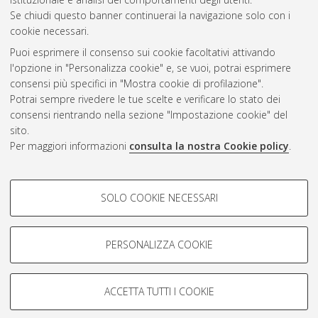
Se chiudi questo banner continuerai la navigazione solo con i
cookie necessari.
Atom
Puoi esprimere il consenso sui cookie facoltativi attivando
Rss 1.0
l'opzione in "Personalizza cookie" e, se vuoi, potrai esprimere
consensi più specifici in "Mostra cookie di profilazione".
Rss 2.0
Potrai sempre rivedere le tue scelte e verificare lo stato dei
consensi rientrando nella sezione "Impostazione cookie" del
sito.
AMS Dottorato
Per maggiori informazioni
consulta la nostra Cookie policy
.
ISSN: 2038-7946
Servizio implementato e gestito da
AlmaDL
Impostazioni Cookie
COOKIE DI PROFILAZIONE -
SOLO COOKIE NECESSARI
Informativa sulla privacy
FACOLTATIVI
Condizioni d’uso del sito
Si tratta di cookie utilizzati per analizzare le caratteristiche della
navigazione degli utenti, creare profili in base al loro comportamento
PERSONALIZZA COOKIE
sul sito, per analisi di marketing.
Mostra cookie di profilazione
ACCETTA TUTTI I COOKIE
Google/Youtube Video
© ALMA MATER STUDIORUM - Università di Bologna, 2007-2026.
COOKIE TECNICI - NECESSARI