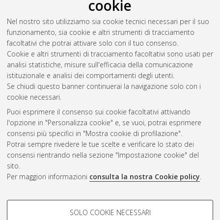
cookie
Abstract
Nel nostro sito utilizziamo sia cookie tecnici necessari per il suo
funzionamento, sia cookie e altri strumenti di tracciamento
Altri metadati
facoltativi che potrai attivare solo con il tuo consenso.
Cookie e altri strumenti di tracciamento facoltativi sono usati per
Gestione del documento:
analisi statistiche, misure sull'efficacia della comunicazione
istituzionale e analisi dei comportamenti degli utenti.
Se chiudi questo banner continuerai la navigazione solo con i
cookie necessari.
Atom
Puoi esprimere il consenso sui cookie facoltativi attivando
Rss 1.0
l'opzione in "Personalizza cookie" e, se vuoi, potrai esprimere
consensi più specifici in "Mostra cookie di profilazione".
Rss 2.0
Potrai sempre rivedere le tue scelte e verificare lo stato dei
consensi rientrando nella sezione "Impostazione cookie" del
sito.
AMS Dottorato
Per maggiori informazioni
consulta la nostra Cookie policy
.
ISSN: 2038-7946
Servizio implementato e gestito da
AlmaDL
Impostazioni Cookie
COOKIE DI PROFILAZIONE -
SOLO COOKIE NECESSARI
Informativa sulla privacy
FACOLTATIVI