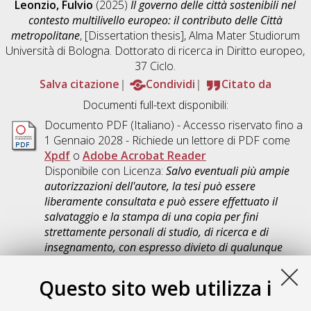
Leonzio, Fulvio
(2025)
Il governo delle città sostenibili nel
contesto multilivello europeo: il contributo delle Città
metropolitane
, [Dissertation thesis], Alma Mater Studiorum
Università di Bologna. Dottorato di ricerca in
Diritto europeo
,
37 Ciclo.
Salva citazione
Condividi
Citato da
Documenti full-text disponibili:
Documento PDF
(Italiano) - Accesso riservato fino a
1 Gennaio 2028 - Richiede un lettore di PDF come
Xpdf
o
Adobe Acrobat Reader
Disponibile con Licenza:
Salvo eventuali più ampie
autorizzazioni dell'autore, la tesi può essere
liberamente consultata e può essere effettuato il
salvataggio e la stampa di una copia per fini
strettamente personali di studio, di ricerca e di
insegnamento, con espresso divieto di qualunque
utilizzo direttamente o indirettamente commerciale.
Ogni altro diritto sul materiale è riservato
.
Questo sito web utilizza i
Download (2MB)
|
Contatta l'autore