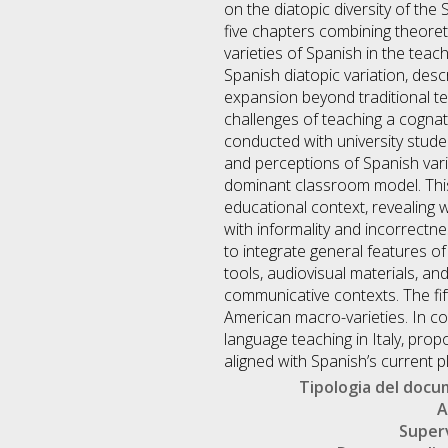
on the diatopic diversity of the 
five chapters combining theoret
varieties of Spanish in the teac
Spanish diatopic variation, desc
expansion beyond traditional ter
challenges of teaching a cognate
conducted with university stude
and perceptions of Spanish vari
dominant classroom model. This
educational context, revealing 
with informality and incorrectne
to integrate general features o
tools, audiovisual materials, a
communicative contexts. The fift
American macro-varieties. In con
language teaching in Italy, propo
aligned with Spanish’s current pl
Tipologia del doc
A
Super