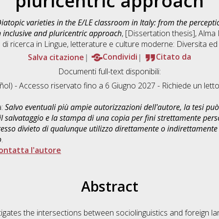
pluricentric approach
iatopic varieties in the E/LE classroom in Italy: from the percept
 inclusive and pluricentric approach
, [Dissertation thesis], Alm
di ricerca in
Lingue, letterature e culture moderne: Diversita ed
Salva citazione
Condividi
Citato da
Documenti full-text disponibili:
ol) - Accesso riservato fino a 6 Giugno 2027 - Richiede un let
a:
Salvo eventuali più ampie autorizzazioni dell'autore, la tesi p
il salvataggio e la stampa di una copia per fini strettamente person
sso divieto di qualunque utilizzo direttamente o indirettamente 
o
.
ontatta l'autore
Abstract
tigates the intersections between sociolinguistics and foreign l