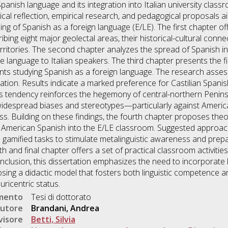
Spanish language and its integration into Italian university class
ical reflection, empirical research, and pedagogical proposals 
hing of Spanish as a foreign language (E/LE). The first chapter of
ribing eight major geolectal areas, their historical-cultural conn
ritories. The second chapter analyzes the spread of Spanish in I
 language to Italian speakers. The third chapter presents the fin
nts studying Spanish as a foreign language. The research assess
ation. Results indicate a marked preference for Castilian Spani
 tendency reinforces the hegemony of central-northern Peninsul
widespread biases and stereotypes—particularly against America
ss. Building on these findings, the fourth chapter proposes theor
f American Spanish into the E/LE classroom. Suggested approache
nd gamified tasks to stimulate metalinguistic awareness and prep
h and final chapter offers a set of practical classroom activitie
clusion, this dissertation emphasizes the need to incorporate li
sing a didactic model that fosters both linguistic competence and 
uricentric status.
umento
Tesi di dottorato
utore
Brandani, Andrea
visore
Betti, Silvia