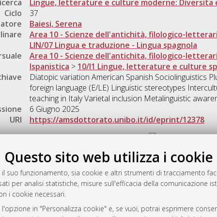
icerca
Lingue, letterature e culture moderne: Diversita 
Ciclo
37
natore
Baiesi, Serena
linare
Area 10 - Scienze dell'antichità, filologico-letterar
LIN/07 Lingua e traduzione - Lingua spagnola
rsuale
Area 10 - Scienze dell'antichita, filologico-letterar
Ispanistica
>
10/I1 Lingue, letterature e culture 
chiave
Diatopic variation American Spanish Sociolinguistics Pl
foreign language (E/LE) Linguistic stereotypes Interc
teaching in Italy Varietal inclusion Metalinguistic awar
ssione
6 Giugno 2025
URI
https://amsdottorato.unibo.it/id/eprint/12378
Gestione del documento:
Questo sito web utilizza i cookie
 il suo funzionamento, sia cookie e altri strumenti di tracciamento faco
rato
ati per analisi statistiche, misure sull'efficacia della comunicazione is
-7946
on i cookie necessari.
mplementato e gestito da
AlmaDL
 l'opzione in "Personalizza cookie" e, se vuoi, potrai esprimere consens
ni Cookie