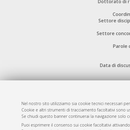
Dottorato di r
Coordi
Settore discip
Settore conco
Parole 
Data di discu
Nel nostro sito utilizziamo sia cookie tecnici necessari per
AMS Dotto
Atom
Cookie e altri strumenti di tracciamento facoltativi sono us
ISSN: 2038
Se chiudi questo banner continuerai la navigazione solo c
Rss 1.0
Servizio i
Puoi esprimere il consenso sui cookie facoltativi attivando
Rss 2.0
Impostazio