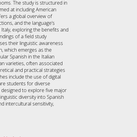
rooms. The study is structured in
aimed at including American
fers a global overview of
ections, and the language’s
taly, exploring the benefits and
dings of a field study
es their linguistic awareness
sh, which emerges as the
ar Spanish in the Italian
n varieties, often associated
etical and practical strategies
s include the use of digital
are students for diverse
s designed to explore five major
nguistic diversity into Spanish
intercultural sensitivity,