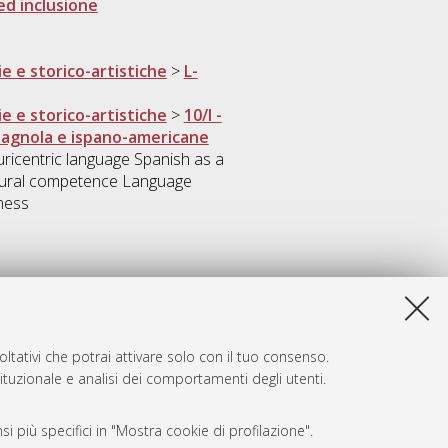
ed inclusione
ie e storico-artistiche
>
L-
ie e storico-artistiche
>
10/I -
spagnola e ispano-americane
uricentric language Spanish as a
ultural competence Language
eness
ltativi che potrai attivare solo con il tuo consenso.
tituzionale e analisi dei comportamenti degli utenti.
i più specifici in "Mostra cookie di profilazione".