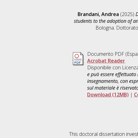
Brandani, Andrea
(2025)
D
students to the adoption of an
Bologna. Dottorato 
Documento PDF
(Españ
Acrobat Reader
Disponibile con Licenz
e può essere effettuato 
insegnamento, con espre
sul materiale è riservat
Download (12MB)
|
C
This doctoral dissertation inves