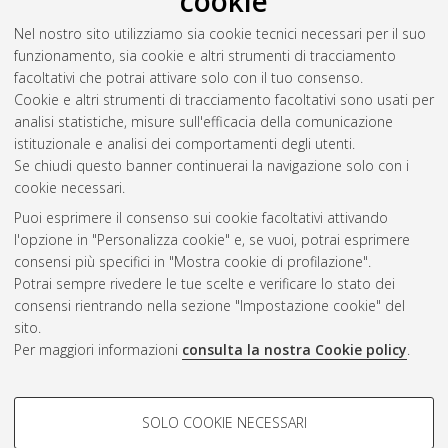
cookie
Abstract
Nel nostro sito utilizziamo sia cookie tecnici necessari per il suo
funzionamento, sia cookie e altri strumenti di tracciamento
Altri metadati
facoltativi che potrai attivare solo con il tuo consenso.
Cookie e altri strumenti di tracciamento facoltativi sono usati per
Gestione del documento:
analisi statistiche, misure sull'efficacia della comunicazione
istituzionale e analisi dei comportamenti degli utenti.
Se chiudi questo banner continuerai la navigazione solo con i
cookie necessari.
Atom
Puoi esprimere il consenso sui cookie facoltativi attivando
Rss 1.0
l'opzione in "Personalizza cookie" e, se vuoi, potrai esprimere
consensi più specifici in "Mostra cookie di profilazione".
Rss 2.0
Potrai sempre rivedere le tue scelte e verificare lo stato dei
consensi rientrando nella sezione "Impostazione cookie" del
sito.
AMS Dottorato
Per maggiori informazioni
consulta la nostra Cookie policy
.
ISSN: 2038-7946
Servizio implementato e gestito da
AlmaDL
Impostazioni Cookie
COOKIE DI PROFILAZIONE -
SOLO COOKIE NECESSARI
Informativa sulla privacy
FACOLTATIVI