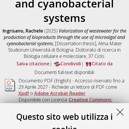
and cyanobacterial
systems
Ingrisano, Rachele
(2025)
Valorization of wastewater for the
production of bioproducts through the use of microalgal and
cyanobacterial systems
, [Dissertation thesis], Alma Mater
Studiorum Università di Bologna. Dottorato di ricerca in
Biologia cellulare e molecolare
, 37 Ciclo.
Salva citazione
Condividi
Citato da
Documenti full-text disponibili:
Documento PDF
(English) - Accesso riservato fino a
29 Aprile 2027 - Richiede un lettore di PDF come
Xpdf
o
Adobe Acrobat Reader
Disponibile con Licenza:
Creative Commons:
Attribuzione - Non Commerciale - Condividi allo
Stesso Modo 4.0 (CC BY-NC-SA 4.0)
.
Questo sito web utilizza i
Download (15MB)
|
Contatta l'autore