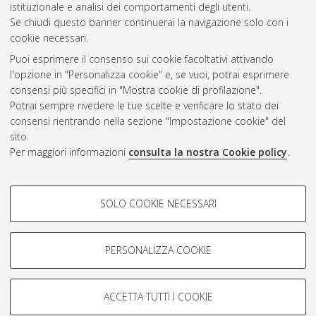
istituzionale e analisi dei comportamenti degli utenti.
Se chiudi questo banner continuerai la navigazione solo con i
cookie necessari.
Atom
Puoi esprimere il consenso sui cookie facoltativi attivando
Rss 1.0
l'opzione in "Personalizza cookie" e, se vuoi, potrai esprimere
consensi più specifici in "Mostra cookie di profilazione".
Rss 2.0
Potrai sempre rivedere le tue scelte e verificare lo stato dei
consensi rientrando nella sezione "Impostazione cookie" del
sito.
AMS Dottorato
Per maggiori informazioni
consulta la nostra Cookie policy
.
ISSN: 2038-7946
Servizio implementato e gestito da
AlmaDL
Impostazioni Cookie
COOKIE DI PROFILAZIONE -
SOLO COOKIE NECESSARI
Informativa sulla privacy
FACOLTATIVI
Condizioni d’uso del sito
Si tratta di cookie utilizzati per analizzare le caratteristiche della
navigazione degli utenti, creare profili in base al loro comportamento
PERSONALIZZA COOKIE
sul sito, per analisi di marketing.
Mostra cookie di profilazione
ACCETTA TUTTI I COOKIE
Google/Youtube Video
© ALMA MATER STUDIORUM - Università di Bologna, 2007-2026.
COOKIE TECNICI - NECESSARI