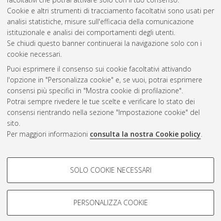
Cookie e altri strumenti di tracciamento facoltativi sono usati per
Gestione del documento:
analisi statistiche, misure sull'efficacia della comunicazione
istituzionale e analisi dei comportamenti degli utenti.
Se chiudi questo banner continuerai la navigazione solo con i
cookie necessari.
Atom
Puoi esprimere il consenso sui cookie facoltativi attivando
Rss 1.0
l'opzione in "Personalizza cookie" e, se vuoi, potrai esprimere
consensi più specifici in "Mostra cookie di profilazione".
Rss 2.0
Potrai sempre rivedere le tue scelte e verificare lo stato dei
consensi rientrando nella sezione "Impostazione cookie" del
sito.
AMS Dottorato
Per maggiori informazioni
consulta la nostra Cookie policy
.
ISSN: 2038-7946
Servizio implementato e gestito da
AlmaDL
Impostazioni Cookie
COOKIE DI PROFILAZIONE -
SOLO COOKIE NECESSARI
Informativa sulla privacy
FACOLTATIVI
Condizioni d’uso del sito
Si tratta di cookie utilizzati per analizzare le caratteristiche della
navigazione degli utenti, creare profili in base al loro comportamento
PERSONALIZZA COOKIE
sul sito, per analisi di marketing.