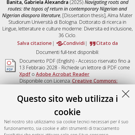
Banita, Gabriela Alexandra
(2025)
Navigating roots and
routes: the topos of return in contemporary Nigerian and
Nigerian diaspora literature
, [Dissertation thesis], Alma Mater
Studiorum Università di Bologna. Dottorato di ricerca in
Lingue, letterature e culture moderne: Diversita ed inclusione
,
36 Ciclo.
Salva citazione
Condividi
Citato da
Documenti full-text disponibili:
Documento PDF
(English) - Accesso riservato fino a
13 Febbraio 2028 - Richiede un lettore di PDF come
Xpdf
o
Adobe Acrobat Reader
Disponibile con Licenza:
Creative Commons:
Attribuzione - Non Commerciale - Non Opere
Derivate 4.0 (CC BY-NC-ND 4.0)
.
Questo sito web utilizza i
Download (2MB)
|
Contatta l'autore
cookie
Abstract
Nel nostro sito utilizziamo sia cookie tecnici necessari per il suo
funzionamento, sia cookie e altri strumenti di tracciamento
Altri metadati
facoltativi che potrai attivare solo con il tuo consenso.