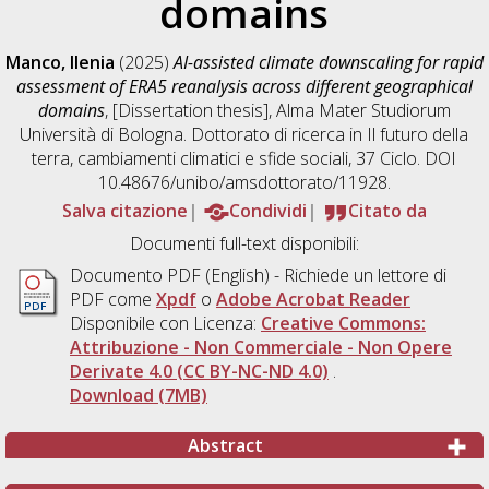
domains
Manco, Ilenia
(2025)
AI-assisted climate downscaling for rapid
assessment of ERA5 reanalysis across different geographical
domains
, [Dissertation thesis], Alma Mater Studiorum
Università di Bologna. Dottorato di ricerca in
Il futuro della
terra, cambiamenti climatici e sfide sociali
, 37 Ciclo. DOI
10.48676/unibo/amsdottorato/11928.
Salva citazione
Condividi
Citato da
Documenti full-text disponibili:
Documento PDF
(English) - Richiede un lettore di
PDF come
Xpdf
o
Adobe Acrobat Reader
Disponibile con Licenza:
Creative Commons:
Attribuzione - Non Commerciale - Non Opere
Derivate 4.0 (CC BY-NC-ND 4.0)
.
Download (7MB)
Abstract