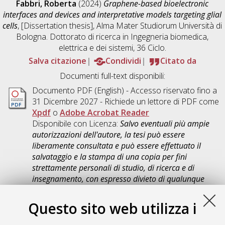
Fabbri, Roberta
(2024)
Graphene-based bioelectronic
interfaces and devices and interpretative models targeting glial
cells
, [Dissertation thesis], Alma Mater Studiorum Università di
Bologna. Dottorato di ricerca in
Ingegneria biomedica,
elettrica e dei sistemi
, 36 Ciclo.
Salva citazione
Condividi
Citato da
Documenti full-text disponibili:
Documento PDF
(English) - Accesso riservato fino a
31 Dicembre 2027 - Richiede un lettore di PDF come
Xpdf
o
Adobe Acrobat Reader
Disponibile con Licenza:
Salvo eventuali più ampie
autorizzazioni dell'autore, la tesi può essere
liberamente consultata e può essere effettuato il
salvataggio e la stampa di una copia per fini
strettamente personali di studio, di ricerca e di
insegnamento, con espresso divieto di qualunque
utilizzo direttamente o indirettamente commerciale.
Ogni altro diritto sul materiale è riservato
.
Questo sito web utilizza i
Download (6MB)
|
Contatta l'autore