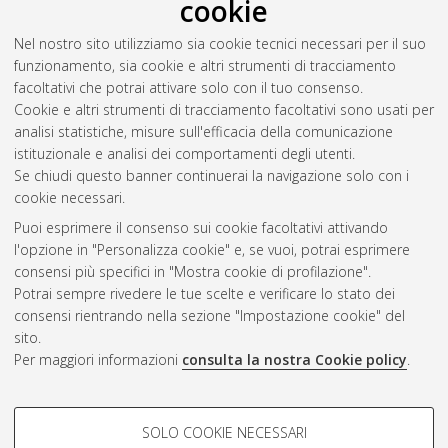
cookie
Abstract
Nel nostro sito utilizziamo sia cookie tecnici necessari per il suo
funzionamento, sia cookie e altri strumenti di tracciamento
Altri metadati
facoltativi che potrai attivare solo con il tuo consenso.
Cookie e altri strumenti di tracciamento facoltativi sono usati per
Gestione del documento:
analisi statistiche, misure sull'efficacia della comunicazione
istituzionale e analisi dei comportamenti degli utenti.
Se chiudi questo banner continuerai la navigazione solo con i
cookie necessari.
Atom
Puoi esprimere il consenso sui cookie facoltativi attivando
Rss 1.0
l'opzione in "Personalizza cookie" e, se vuoi, potrai esprimere
consensi più specifici in "Mostra cookie di profilazione".
Rss 2.0
Potrai sempre rivedere le tue scelte e verificare lo stato dei
consensi rientrando nella sezione "Impostazione cookie" del
sito.
AMS Dottorato
Per maggiori informazioni
consulta la nostra Cookie policy
.
ISSN: 2038-7946
Servizio implementato e gestito da
AlmaDL
Impostazioni Cookie
COOKIE DI PROFILAZIONE -
SOLO COOKIE NECESSARI
Informativa sulla privacy
FACOLTATIVI