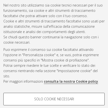
Nel nostro sito utilizziamo sia cookie tecnici necessari per il suo
funzionamento, sia cookie e altri strumenti di tracciamento
facoltativi che potrai attivare solo con il tuo consenso.
Cookie e altri strumenti di tracciamento facoltativi sono usati per
Gestione del documento:
analisi statistiche, misure sull'efficacia della comunicazione
istituzionale e analisi dei comportamenti degli utenti.
Se chiudi questo banner continuerai la navigazione solo con i
cookie necessari.
Atom
Puoi esprimere il consenso sui cookie facoltativi attivando
Rss 1.0
l'opzione in "Personalizza cookie" e, se vuoi, potrai esprimere
consensi più specifici in "Mostra cookie di profilazione".
Rss 2.0
Potrai sempre rivedere le tue scelte e verificare lo stato dei
consensi rientrando nella sezione "Impostazione cookie" del
sito.
AMS Dottorato
Per maggiori informazioni
consulta la nostra Cookie policy
.
ISSN: 2038-7946
Servizio implementato e gestito da
AlmaDL
Impostazioni Cookie
COOKIE DI PROFILAZIONE -
SOLO COOKIE NECESSARI
Informativa sulla privacy
FACOLTATIVI
Condizioni d’uso del sito