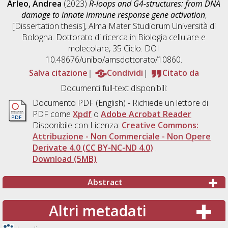
Arleo, Andrea
(2023)
R-loops and G4-structures: from DNA
damage to innate immune response gene activation
,
[Dissertation thesis], Alma Mater Studiorum Università di
Bologna. Dottorato di ricerca in
Biologia cellulare e
molecolare
, 35 Ciclo. DOI
10.48676/unibo/amsdottorato/10860.
Salva citazione
Condividi
Citato da
Documenti full-text disponibili:
Documento PDF
(English) - Richiede un lettore di
PDF come
Xpdf
o
Adobe Acrobat Reader
Disponibile con Licenza:
Creative Commons:
Attribuzione - Non Commerciale - Non Opere
Derivate 4.0 (CC BY-NC-ND 4.0)
.
Download (5MB)
Abstract
Altri metadati