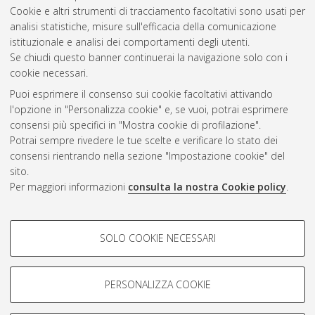
Cookie e altri strumenti di tracciamento facoltativi sono usati per
Gestione del documento:
analisi statistiche, misure sull'efficacia della comunicazione
istituzionale e analisi dei comportamenti degli utenti.
Se chiudi questo banner continuerai la navigazione solo con i
cookie necessari.
Atom
Puoi esprimere il consenso sui cookie facoltativi attivando
Rss 1.0
l'opzione in "Personalizza cookie" e, se vuoi, potrai esprimere
consensi più specifici in "Mostra cookie di profilazione".
Rss 2.0
Potrai sempre rivedere le tue scelte e verificare lo stato dei
consensi rientrando nella sezione "Impostazione cookie" del
sito.
AMS Dottorato
Per maggiori informazioni
consulta la nostra Cookie policy
.
ISSN: 2038-7946
Servizio implementato e gestito da
AlmaDL
Impostazioni Cookie
COOKIE DI PROFILAZIONE -
SOLO COOKIE NECESSARI
Informativa sulla privacy
FACOLTATIVI
Condizioni d’uso del sito
Si tratta di cookie utilizzati per analizzare le caratteristiche della
navigazione degli utenti, creare profili in base al loro comportamento
PERSONALIZZA COOKIE
sul sito, per analisi di marketing.
Mostra cookie di profilazione