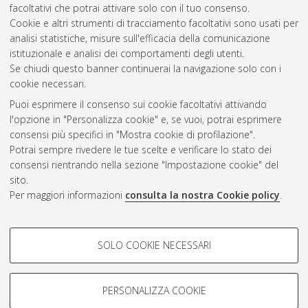
facoltativi che potrai attivare solo con il tuo consenso.
Cookie e altri strumenti di tracciamento facoltativi sono usati per
Gestione del documento:
analisi statistiche, misure sull'efficacia della comunicazione
istituzionale e analisi dei comportamenti degli utenti.
Se chiudi questo banner continuerai la navigazione solo con i
cookie necessari.
Atom
Puoi esprimere il consenso sui cookie facoltativi attivando
Rss 1.0
l'opzione in "Personalizza cookie" e, se vuoi, potrai esprimere
consensi più specifici in "Mostra cookie di profilazione".
Rss 2.0
Potrai sempre rivedere le tue scelte e verificare lo stato dei
consensi rientrando nella sezione "Impostazione cookie" del
sito.
AMS Dottorato
Per maggiori informazioni
consulta la nostra Cookie policy
.
ISSN: 2038-7946
Servizio implementato e gestito da
AlmaDL
Impostazioni Cookie
COOKIE DI PROFILAZIONE -
SOLO COOKIE NECESSARI
Informativa sulla privacy
FACOLTATIVI
Condizioni d’uso del sito
Si tratta di cookie utilizzati per analizzare le caratteristiche della
navigazione degli utenti, creare profili in base al loro comportamento
PERSONALIZZA COOKIE
sul sito, per analisi di marketing.