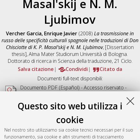
Masal'skij e N. M.
Ljubimov
Vercher Garcia, Enrique Javier
(2008)
La trasmissione in
russo delle specificità culturali spagnole nelle traduzioni di Don
Chisciotte di K. P. Masal'skij e N. M. Ljubimov
, [Dissertation
thesis], Alma Mater Studiorum Università di Bologna.
Dottorato di ricerca in
Scienza della traduzione
, 21 Ciclo.
Salva citazione
Condividi
Citato da
Documenti full-text disponibili:
Documento PDF
(Español) - Accesso riservato -
Richiede un lettore di PDF come
Xpdf
o
Adobe
Acrobat Reader
Questo sito web utilizza i
Download (2MB)
cookie
Abstract
Nel nostro sito utilizziamo sia cookie tecnici necessari per il suo
funzionamento, sia cookie e altri strumenti di tracciamento
Altri metadati