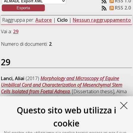
RSS 1.0
RSS 2.0
Raggruppa per:
Autore
|
Ciclo
|
Nessun raggruppamento
Vai a:
29
Numero di documenti:
2
.
29
Lanci, Aliai
(2017)
Morphology and Microscopy of Equine
Umbilical Cord and Characterization of Mesenchymal Stem
Cells Isolated from Foetal Adnexa
, [Dissertation thesis], Alma
Mater Studiorum Università di Bologna. Dottorato di ricerca in
Scienze veterinarie
, 29 Ciclo. DOI
Questo sito web utilizza i
10.6092/unibo/amsdottorato/7890.
cookie
Quadalti, Corinne
(2017)
Modelling Leigh Syndrome in pigs.
,
[Dissertation thesis], Alma Mater Studiorum Università di
Nel nostro sito utilizziamo sia cookie tecnici necessari per il suo