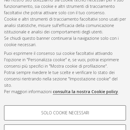
Bologna. Dottorato di ricerca in
Scienze veterinarie
, 29 Ciclo.
funzionamento, sia cookie e altri strumenti di tracciamento
DOI 10.6092/unibo/amsdottorato/7912.
facoltativi che potrai attivare solo con il tuo consenso.
Cookie e altri strumenti di tracciamento facoltativi sono usati per
Questa lista e' stata generata il
Sun Aug 9 20:32:23 2026
analisi statistiche, misure sull'efficacia della comunicazione
CEST
.
istituzionale e analisi dei comportamenti degli utenti.
Se chiudi questo banner continuerai la navigazione solo con i
cookie necessari.
Atom
Puoi esprimere il consenso sui cookie facoltativi attivando
Rss 1.0
l'opzione in "Personalizza cookie" e, se vuoi, potrai esprimere
consensi più specifici in "Mostra cookie di profilazione".
Rss 2.0
Potrai sempre rivedere le tue scelte e verificare lo stato dei
consensi rientrando nella sezione "Impostazione cookie" del
sito.
AMS Dottorato
Per maggiori informazioni
consulta la nostra Cookie policy
.
ISSN: 2038-7946
Servizio implementato e gestito da
AlmaDL
COOKIE DI PROFILAZIONE -
Impostazioni Cookie
SOLO COOKIE NECESSARI
Informativa sulla privacy
FACOLTATIVI
Condizioni d’uso del sito
Si tratta di cookie utilizzati per analizzare le caratteristiche della